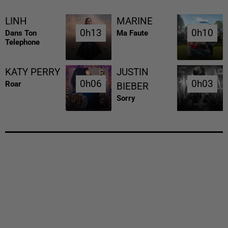
LINH
MARINE
0h13
0h13
0h10
0h10
Dans Ton
Ma Faute
Telephone
KATY PERRY
JUSTIN
0h06
0h06
0h03
0h03
Roar
BIEBER
Sorry