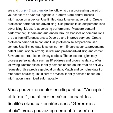
DE SOLIDARITÉ AVEC LES...
We and
our (447) partners
do the following data processing based on
your consent and/or our legitimate interest: Store and/or access
information on a device; Use limited data to select advertising; Create
profiles for personalised advertising; Use profiles to select personalised
advertising; Measure advertising performance; Measure content
performance; Understand audiences through statistics or combinations
of data from different sources; Develop and improve services; Create
profiles to personalise content; Use profiles to select personalised
content; Use limited data to select content; Ensure security, prevent and
detect fraud, and fix errors; Deliver and present advertising and content;
Save and communicate privacy choices. These technologies may
process personal data such as IP address and browsing data to offer
following functionalities: Identify devices based on information actively
requested; Use precise geolocation data; Match and combine data from
other data sources; Link different devices; Identify devices based on
information transmitted automatically.
Vous pouvez accepter en cliquant sur "Accepter
APRÈS TOUTES CES CANICULES, LES REFUGES
et fermer", ou affiner en sélectionnant les
DE FAUNE SAUVAGE SONT...
finalités et/ou partenaires dans "Gérer mes
choix". Vous pouvez également refuser en