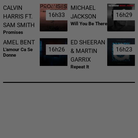
CALVIN
MICHAEL
16h33
16h33
16h29
16h29
HARRIS FT.
JACKSON
Will You Be There
SAM SMITH
Promises
AMEL BENT
ED SHEERAN
16h26
16h26
16h23
16h23
L'amour Ca Se
& MARTIN
Donne
GARRIX
Repeat It