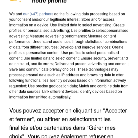
notre priorité
We and
our (447) partners
do the following data processing based on
your consent and/or our legitimate interest: Store and/or access
information on a device; Use limited data to select advertising; Create
profiles for personalised advertising; Use profiles to select personalised
advertising; Measure advertising performance; Measure content
performance; Understand audiences through statistics or combinations
of data from different sources; Develop and improve services; Create
profiles to personalise content; Use profiles to select personalised
content; Use limited data to select content; Ensure security, prevent and
detect fraud, and fix errors; Deliver and present advertising and content;
Save and communicate privacy choices. These technologies may
process personal data such as IP address and browsing data to offer
following functionalities: Identify devices based on information actively
requested; Use precise geolocation data; Match and combine data from
other data sources; Link different devices; Identify devices based on
information transmitted automatically.
UNE TOURISTE DE L’OISE EMPORTÉE PAR UNE
Vous pouvez accepter en cliquant sur "Accepter
COULÉE DE BOUE EN HAUTE-SAVOIE
et fermer", ou affiner en sélectionnant les
finalités et/ou partenaires dans "Gérer mes
choix". Vous pouvez également refuser en