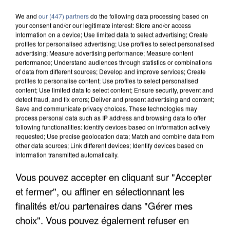
We and
our (447) partners
do the following data processing based on
your consent and/or our legitimate interest: Store and/or access
information on a device; Use limited data to select advertising; Create
profiles for personalised advertising; Use profiles to select personalised
advertising; Measure advertising performance; Measure content
performance; Understand audiences through statistics or combinations
of data from different sources; Develop and improve services; Create
profiles to personalise content; Use profiles to select personalised
content; Use limited data to select content; Ensure security, prevent and
detect fraud, and fix errors; Deliver and present advertising and content;
Save and communicate privacy choices. These technologies may
process personal data such as IP address and browsing data to offer
following functionalities: Identify devices based on information actively
requested; Use precise geolocation data; Match and combine data from
other data sources; Link different devices; Identify devices based on
information transmitted automatically.
Vous pouvez accepter en cliquant sur "Accepter
L’UN DES FONDATEURS SUPPOSÉS DE LA DZ
MAFIA INTERPELLÉ EN ALGÉRIE
et fermer", ou affiner en sélectionnant les
finalités et/ou partenaires dans "Gérer mes
choix". Vous pouvez également refuser en