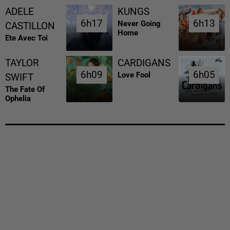
ADELE
KUNGS
6h17
6h17
6h13
6h13
Never Going
CASTILLON
Home
Ete Avec Toi
TAYLOR
CARDIGANS
6h09
6h09
6h05
6h05
Love Fool
SWIFT
The Fate Of
Ophelia