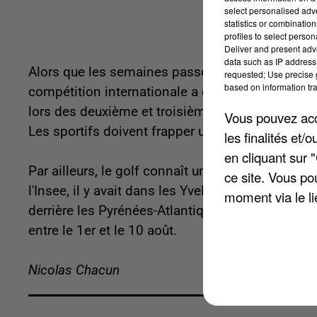
select personalised ad
statistics or combinatio
profiles to select person
Deliver and present adv
data such as IP address 
Alors que les semaines passent, l'ouverture des
requested; Use precise g
based on information tra
compétition internationale a d'ailleurs connu plu
lors des deuxième et troisième Olympiades, le g
Vous pouvez acce
Les sportifs doivent frapper une balle avec leur c
les finalités et
en cliquant sur 
Par ailleurs, le golf connaît un succès différen
ce site. Vous po
l'Insee, il y avait dans les Yvelines 142 golfeur
moment via le li
derrière les Pyrénées-Atlantiques avec 150. Aux 
entre le 1er et le 10 août.
Nicolas Chacun