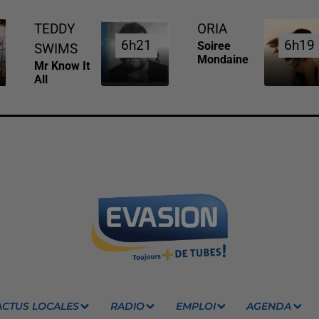
TEDDY
ORIA
6h21
6h21
6h19
6h19
Soiree
SWIMS
Mondaine
Mr Know It
All
ACTUS LOCALES
RADIO
EMPLOI
AGENDA