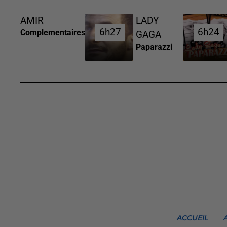
AMIR
LADY
6h27
6h27
6h24
6h24
Complementaires
GAGA
Paparazzi
ACCUEIL