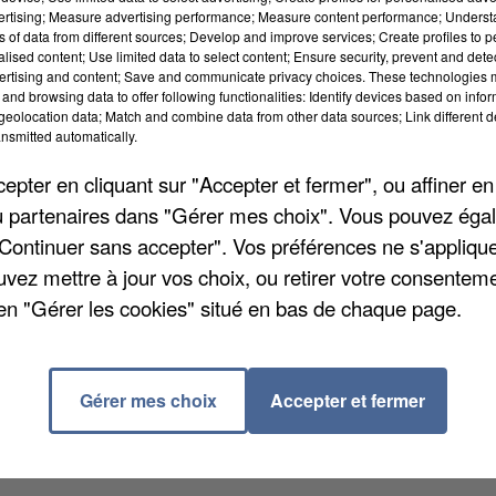
vertising; Measure advertising performance; Measure content performance; Unders
ns of data from different sources; Develop and improve services; Create profiles to 
alised content; Use limited data to select content; Ensure security, prevent and detect
ertising and content; Save and communicate privacy choices. These technologies
and browsing data to offer following functionalities: Identify devices based on infor
 Jeux olympiques 2024 se rapproche petit à petit. La
eolocation data; Match and combine data from other data sources; Link different de
nsmitted automatically.
s d'un siècle sans cette discipline. D'abord présent
olf n'est revenu à Rio qu'en 2016 puis à Tokyo en 202
pter en cliquant sur "Accepter et fermer", ou affiner en
lub depuis l'aire de départ jusqu'au trou.
/ou partenaires dans "Gérer mes choix". Vous pouvez éga
"Continuer sans accepter". Vos préférences ne s'appliqu
t selon les départements. Selon le dernier comptage d
uvez mettre à jour vos choix, ou retirer votre consenteme
s licenciés pour 10.000 habitants. Un beau chiffre mai
en "Gérer les cookies" situé en bas de chaque page.
J.O. de Paris 2024, les épreuves de golf se déroulero
Gérer mes choix
Accepter et fermer