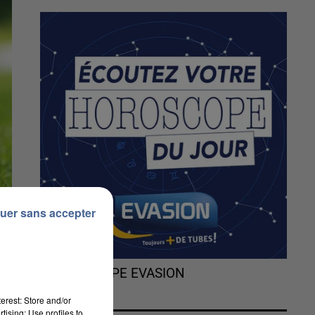
uer sans accepter
L'HOROSCOPE EVASION
erest: Store and/or
tising; Use profiles to