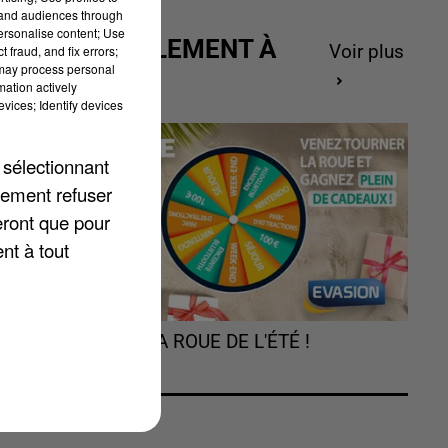
tand audiences through
personalise content; Use
ACTUELLEMENT À
Voir plus
 fraud, and fix errors;
 may process personal
GAGNER
mation actively
vices; Identify devices
0.
 sélectionnant
lement refuser
eront que pour
e
nt à tout
s
nt
TOURNEZ LA ROUE DE L'ÉTÉ !