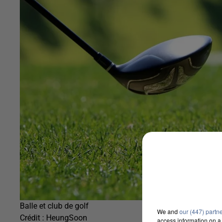
Balle et club de golf
We and
our (447) partn
Crédit :
HeungSoon
access information on a 