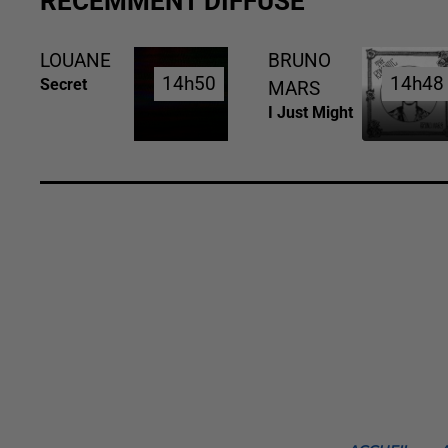
RÉCEMMENT DIFFUSÉ
LOUANE
BRUNO
14h50
14h50
14h48
14h48
Secret
MARS
I Just Might