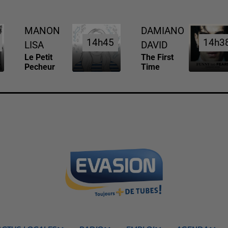
MANON
DAMIANO
14h45
14h45
14h3
14h3
LISA
DAVID
Le Petit
The First
Pecheur
Time