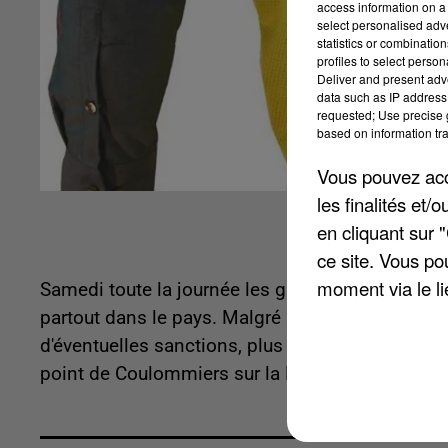
access information on a 
select personalised ad
statistics or combinatio
profiles to select person
Deliver and present adv
data such as IP address 
requested; Use precise g
based on information tra
Vous pouvez acce
les finalités et
en cliquant sur 
ce site. Vous po
moment via le li
Samedi toute la journée les gilets jaunes bloqu
partout dans le pays. Malgré l'appel au calme l
d'éventuelles sanctions, plus rien n'arrête le mo
point de Coulommiers sur la RN934 sera bloqué,