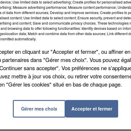
device; Use limited data to select advertising; Create profiles for personalised adver
vertising; Measure advertising performance; Measure content performance; Unders
ns of data from different sources; Develop and improve services; Create profiles to 
alised content; Use limited data to select content; Ensure security, prevent and detect
ertising and content; Save and communicate privacy choices. These technologies
and browsing data to offer following functionalities: Identify devices based on infor
eolocation data; Match and combine data from other data sources; Link different de
nsmitted automatically.
pter en cliquant sur "Accepter et fermer", ou affiner en
/ou partenaires dans "Gérer mes choix". Vous pouvez éga
"Continuer sans accepter". Vos préférences ne s'appliqu
uvez mettre à jour vos choix, ou retirer votre consenteme
en "Gérer les cookies" situé en bas de chaque page.
eront de nombreuses routes et stations-services un p
ancé par Christophe Castaner, et la menace
uvement. Dans le nord de la Seine-et-Marne, le rond-
Gérer mes choix
Accepter et fermer
 tout comme le péage de Coutevroult sur l'A4.