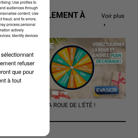
tising; Use profiles to
tand audiences through
personalise content; Use
ACTUELLEMENT À
Voir plus
 fraud, and fix errors;
GAGNER
 may process personal
mation actively
vices; Identify devices
 sélectionnant
lement refuser
eront que pour
nt à tout
eu
TOURNEZ LA ROUE DE L'ÉTÉ !