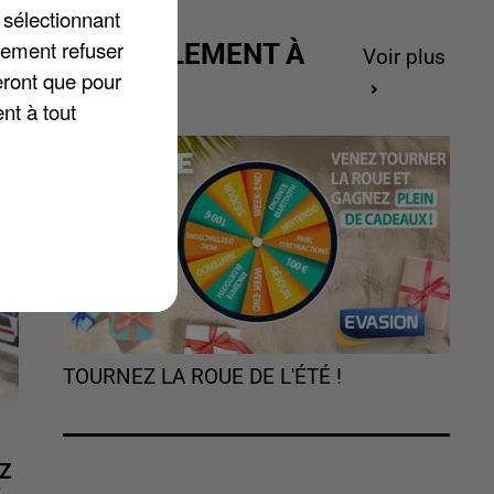
 sélectionnant
lement refuser
ACTUELLEMENT À
Voir plus
eront que pour
GAGNER
nt à tout
TOURNEZ LA ROUE DE L'ÉTÉ !
Z