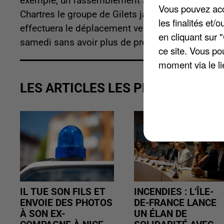
exemple, un rassemblement au rond-point des Fe
Vous pouvez acce
Chartres le groupe de Gilets jaunes qui avait éta
les finalités et
effectuera le déplacement vers Paris. A Illiers
en cliquant sur 
samedi sans avoir plus de précisions.
ce site. Vous po
moment via le li
LES ARTICLES LES PLUS VUS
IL TUE SON FILS ET
INCENDIES : L’ÎLE-
ENVOIE DES PHOTOS
DE-FRANCE LANCE
À SON EX-
UN ÉLAN DE