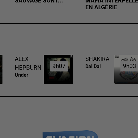
SAUVAGE SONT...
MAFIA INTERPELL
EN ALGÉRIE
ALEX
SHAKIRA
9h07
9h07
9h03
9h03
Dai Dai
HEPBURN
Under