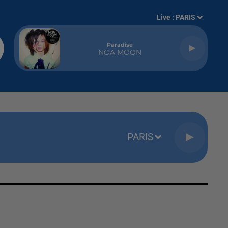
Live :
PARIS
Paradise
NOA MOON
PARIS