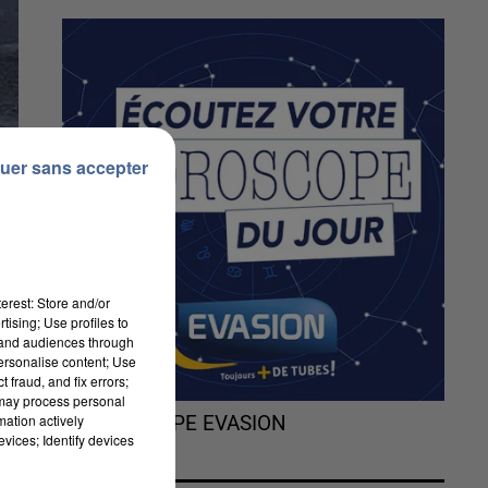
uer sans accepter
erest: Store and/or
tising; Use profiles to
tand audiences through
personalise content; Use
 fraud, and fix errors;
 may process personal
mation actively
L'HOROSCOPE EVASION
y
vices; Identify devices