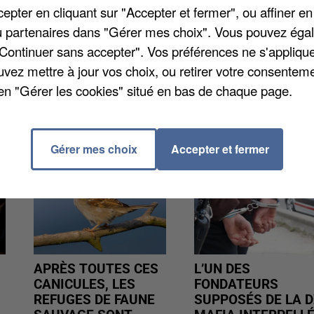
nots, déclaré en préfecture, aura lieu dimanche. A
pter en cliquant sur "Accepter et fermer", ou affiner en
bli ses quartiers sur le rond-point des Propylées
/ou partenaires dans "Gérer mes choix". Vous pouvez éga
-Combray, une mobilisation est également annoncée
"Continuer sans accepter". Vos préférences ne s'appliqu
uvez mettre à jour vos choix, ou retirer votre consenteme
en "Gérer les cookies" situé en bas de chaque page.
Gérer mes choix
Accepter et fermer
APRÈS TOUTES CES
L’UN DES
CANICULES, LES
FONDATEURS
REFUGES DE FAUNE
SUPPOSÉS DE LA D