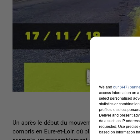
We and
our (447) partn
access information on a 
select personalised ad
statistics or combinatio
profiles to select person
Deliver and present adv
data such as IP address 
Un après le début du mouvement, les Gilets jau
requested; Use precise g
compris en Eure-et-Loir, où plusieurs occupatio
based on information tra