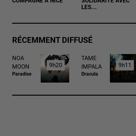
COMPAGNE À NICE
SOLIDARITÉ AVEC
LES...
RÉCEMMENT DIFFUSÉ
NOA
TAME
9h20
9h20
9h11
9h11
MOON
IMPALA
Paradise
Dracula