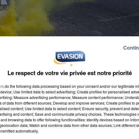
Contin
Le respect de votre vie privée est notre priorité
ers
do the following data processing based on your consent and/or our legitimate int
device; Use limited data to select advertising; Create profiles for personalised adver
vertising; Measure advertising performance; Measure content performance; Unders
ns of data from different sources; Develop and improve services; Create profiles to 
alised content; Use limited data to select content; Ensure security, prevent and detect
ertising and content; Save and communicate privacy choices. These technologies
and browsing data to offer following functionalities: Identify devices based on infor
nes seront mobilisés partout en France ce week-end, 
eolocation data; Match and combine data from other data sources; Link different de
ns de rond-points sont annoncées. A Dreux par
nsmitted automatically.