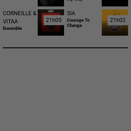
CORNEILLE &
SIA
21h05
21h05
21h02
21h02
Courage To
VITAA
Change
Ensemble