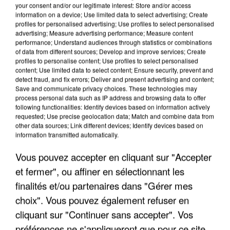
your consent and/or our legitimate interest: Store and/or access
information on a device; Use limited data to select advertising; Create
profiles for personalised advertising; Use profiles to select personalised
advertising; Measure advertising performance; Measure content
performance; Understand audiences through statistics or combinations
of data from different sources; Develop and improve services; Create
profiles to personalise content; Use profiles to select personalised
content; Use limited data to select content; Ensure security, prevent and
detect fraud, and fix errors; Deliver and present advertising and content;
Save and communicate privacy choices. These technologies may
process personal data such as IP address and browsing data to offer
following functionalities: Identify devices based on information actively
requested; Use precise geolocation data; Match and combine data from
other data sources; Link different devices; Identify devices based on
information transmitted automatically.
LES DONNÉES DE 300 000 CLIENTS DÉROBÉES À
Vous pouvez accepter en cliquant sur "Accepter
INTERMARCHÉ APRÈS UNE...
et fermer", ou affiner en sélectionnant les
finalités et/ou partenaires dans "Gérer mes
choix". Vous pouvez également refuser en
cliquant sur "Continuer sans accepter". Vos
préférences ne s'appliqueront que pour ce site.