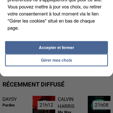
Vous pouvez mettre à jour vos choix, ou retirer
votre consentement à tout moment via le lien
"Gérer les cookies" situé en bas de chaque
page.
Accepter et fermer
LES FRANÇAIS, FANS DE LA FLEMME
Gérer mes choix
RÉCEMMENT DIFFUSÉ
DAYSY
CALVIN
21h12
21h12
21h08
21h08
Pardon
HARRIS
My Way