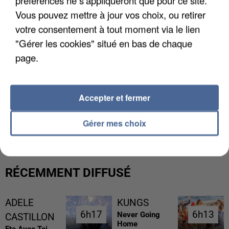
Vous pouvez mettre à jour vos choix, ou retirer
votre consentement à tout moment via le lien
"Gérer les cookies" situé en bas de chaque
page.
Accepter et fermer
UN SECOND CADRE DE LA DZ MAFIA
INTERPELLÉ EN ALGÉRIE
Gérer mes choix
RÉCEMMENT DIFFUSÉ
ADELE
KUNGS
6h17
6h17
6h13
6h13
Never Going
CASTILLON
Home