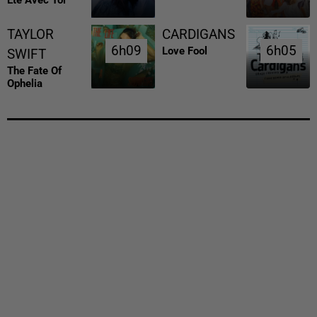
Ete Avec Toi
TAYLOR
CARDIGANS
6h09
6h09
6h05
6h05
Love Fool
SWIFT
The Fate Of
Ophelia