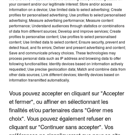
your consent and/or our legitimate interest: Store and/or access
information on a device; Use limited data to select advertising; Create
profiles for personalised advertising; Use profiles to select personalised
advertising; Measure advertising performance; Measure content
performance; Understand audiences through statistics or combinations
of data from different sources; Develop and improve services; Create
profiles to personalise content; Use profiles to select personalised
content; Use limited data to select content; Ensure security, prevent and
detect fraud, and fix errors; Deliver and present advertising and content;
Save and communicate privacy choices. These technologies may
process personal data such as IP address and browsing data to offer
following functionalities: Identify devices based on information actively
requested; Use precise geolocation data; Match and combine data from
other data sources; Link different devices; Identify devices based on
information transmitted automatically.
L’UN DES FONDATEURS SUPPOSÉS DE LA DZ
MAFIA INTERPELLÉ EN ALGÉRIE
Vous pouvez accepter en cliquant sur "Accepter
et fermer", ou affiner en sélectionnant les
finalités et/ou partenaires dans "Gérer mes
choix". Vous pouvez également refuser en
cliquant sur "Continuer sans accepter". Vos
préférences ne s'appliqueront que pour ce site.