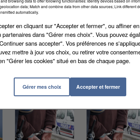
and browsing data to offer following functionalities: Identify devices based on infor
eolocation data; Match and combine data from other data sources; Link different de
nsmitted automatically.
r la gendarmerie. Les militaires veulent retrouver un
s le 2 juin dernier. Le quinquagénaire s'appelle Didi
pter en cliquant sur "Accepter et fermer", ou affiner en
s gendarmes de Bondoufle qui sont en charge de cett
/ou partenaires dans "Gérer mes choix". Vous pouvez éga
"Continuer sans accepter". Vos préférences ne s'appliqu
uvez mettre à jour vos choix, ou retirer votre consenteme
en "Gérer les cookies" situé en bas de chaque page.
Gérer mes choix
Accepter et fermer