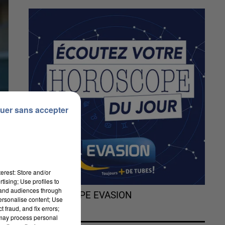
uer sans accepter
erest: Store and/or
tising; Use profiles to
tand audiences through
L'HOROSCOPE EVASION
personalise content; Use
 fraud, and fix errors;
 may process personal