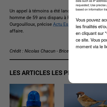
data such as IP address 
requested; Use precise g
based on information tra
Un appel à témoins a été lancé ce jeudi 9 juin pa
homme de 59 ans disparu à Fleury-Mérogis, depui
Vous pouvez acce
Ourgouilloux, précise
Actu Essonne
. Ce sont le
les finalités et
affaire.
en cliquant sur 
ce site. Vous po
moment via le li
Crédit : Nicolas Chacun - Brice Charrier
LES ARTICLES LES PLUS VUS