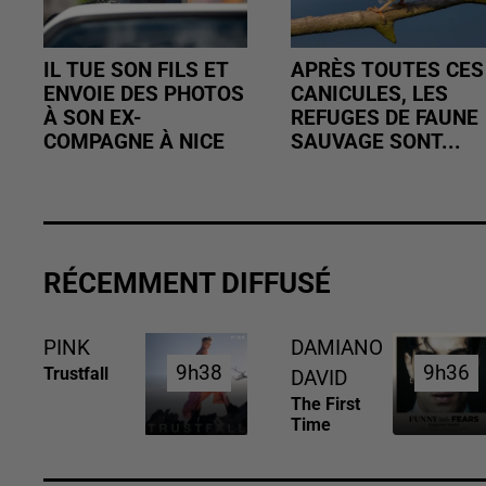
IL TUE SON FILS ET
APRÈS TOUTES CES
ENVOIE DES PHOTOS
CANICULES, LES
À SON EX-
REFUGES DE FAUNE
COMPAGNE À NICE
SAUVAGE SONT...
RÉCEMMENT DIFFUSÉ
PINK
DAMIANO
9h38
9h38
9h36
9h36
Trustfall
DAVID
The First
Time