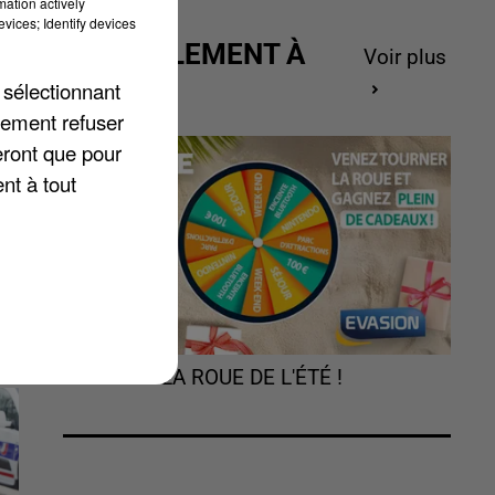
mation actively
vices; Identify devices
ACTUELLEMENT À
Voir plus
GAGNER
er
 sélectionnant
e
lement refuser
eront que pour
nt à tout
TOURNEZ LA ROUE DE L'ÉTÉ !