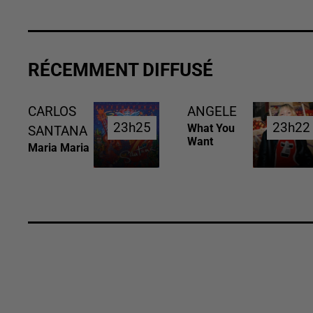
RÉCEMMENT DIFFUSÉ
CARLOS
ANGELE
23h25
23h25
23h22
23h22
What You
SANTANA
Want
Maria Maria