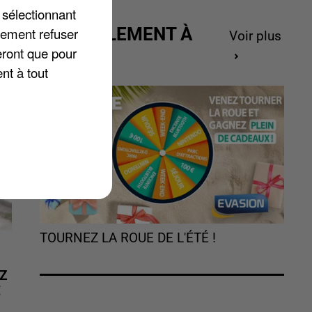
-
 sélectionnant
ACTUELLEMENT À
lement refuser
Voir plus
GAGNER
eront que pour
nt à tout
TOURNEZ LA ROUE DE L'ÉTÉ !
Z
É