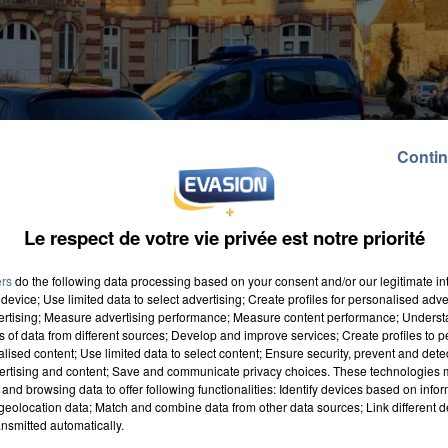
Contin
Le respect de votre vie privée est notre priorité
ers
do the following data processing based on your consent and/or our legitimate int
device; Use limited data to select advertising; Create profiles for personalised adver
vertising; Measure advertising performance; Measure content performance; Unders
ns of data from different sources; Develop and improve services; Create profiles to 
alised content; Use limited data to select content; Ensure security, prevent and detect
ertising and content; Save and communicate privacy choices. These technologies
and browsing data to offer following functionalities: Identify devices based on infor
re de Chartres. Sous-estimant la capacité de la voiture
eolocation data; Match and combine data from other data sources; Link different de
nsmitted automatically.
ffre du véhicule. Avisés des faits de ce qui pouvait