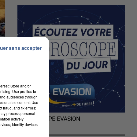
uer sans accepter
erest: Store and/or
tising; Use profiles to
tand audiences through
personalise content; Use
 fraud, and fix errors;
 may process personal
L'HOROSCOPE EVASION
mation actively
,
vices; Identify devices