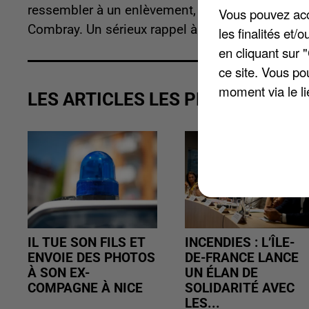
ressembler à un enlèvement, les gendarmes ont con
Vous pouvez acce
Combray. Un sérieux rappel à l'ordre lui a été pr
les finalités et
en cliquant sur 
ce site. Vous po
moment via le li
LES ARTICLES LES PLUS VUS
IL TUE SON FILS ET
INCENDIES : L’ÎLE-
ENVOIE DES PHOTOS
DE-FRANCE LANCE
À SON EX-
UN ÉLAN DE
COMPAGNE À NICE
SOLIDARITÉ AVEC
LES...