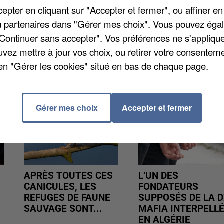
trôlé le propriétaire du véhicule qui réside à Illiers
pter en cliquant sur "Accepter et fermer", ou affiner en
odigué.
/ou partenaires dans "Gérer mes choix". Vous pouvez éga
"Continuer sans accepter". Vos préférences ne s'appliqu
uvez mettre à jour vos choix, ou retirer votre consenteme
en "Gérer les cookies" situé en bas de chaque page.
Gérer mes choix
Accepter et fermer
APRÈS TOUTES CES
L’UN DES
CANICULES, LES
FONDATEURS
REFUGES DE FAUNE
SUPPOSÉS DE LA D
SAUVAGE SONT...
MAFIA INTERPELL
EN ALGÉRIE