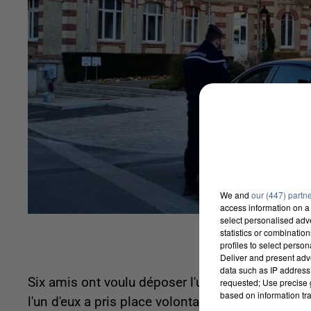
We and
our (447) partn
access information on a 
select personalised ad
statistics or combinatio
profiles to select person
Deliver and present adv
data such as IP address 
Six amis ont voulu déposer l'un des leurs à la ga
requested; Use precise g
based on information tra
l'un d'eux a pris place volontairement dans le co