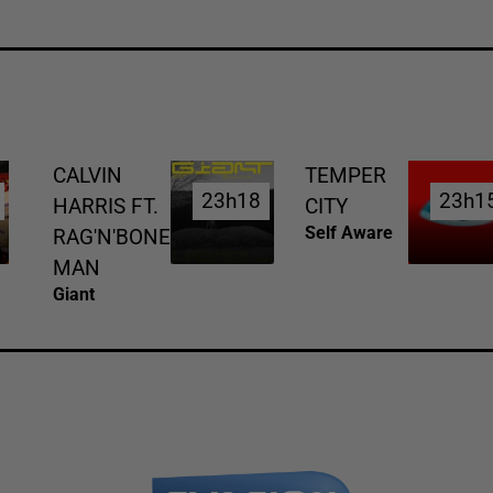
CALVIN
TEMPER
23h18
23h18
23h1
23h1
HARRIS FT.
CITY
Self Aware
RAG'N'BONE
MAN
Giant