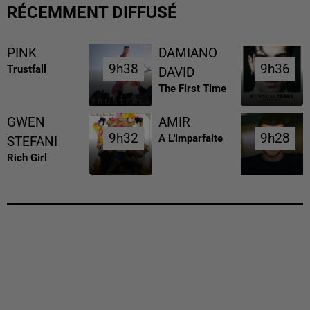
RÉCEMMENT DIFFUSÉ
PINK
DAMIANO
9h38
9h38
9h36
9h36
Trustfall
DAVID
The First Time
GWEN
AMIR
9h32
9h32
9h28
9h28
A L'imparfaite
STEFANI
Rich Girl