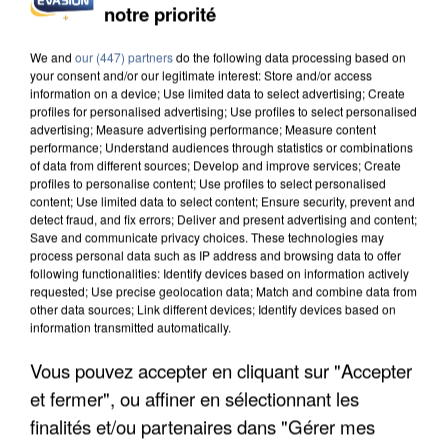
notre priorité
APRÈS TOUTES CES CANICULES, LES REFUGES
DE FAUNE SAUVAGE SONT...
We and
our (447) partners
do the following data processing based on
your consent and/or our legitimate interest: Store and/or access
information on a device; Use limited data to select advertising; Create
profiles for personalised advertising; Use profiles to select personalised
advertising; Measure advertising performance; Measure content
performance; Understand audiences through statistics or combinations
of data from different sources; Develop and improve services; Create
profiles to personalise content; Use profiles to select personalised
content; Use limited data to select content; Ensure security, prevent and
detect fraud, and fix errors; Deliver and present advertising and content;
Save and communicate privacy choices. These technologies may
process personal data such as IP address and browsing data to offer
following functionalities: Identify devices based on information actively
requested; Use precise geolocation data; Match and combine data from
other data sources; Link different devices; Identify devices based on
information transmitted automatically.
Vous pouvez accepter en cliquant sur "Accepter
et fermer", ou affiner en sélectionnant les
L’UN DES FONDATEURS SUPPOSÉS DE LA DZ
MAFIA INTERPELLÉ EN ALGÉRIE
finalités et/ou partenaires dans "Gérer mes