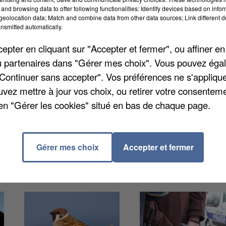
and browsing data to offer following functionalities: Identify devices based on infor
eolocation data; Match and combine data from other data sources; Link different de
é dès aujourd'hui sur les routes du département. C'es
nsmitted automatically.
Aufferville, sur la D7 à Chenou, sur la D471 à Lissy o
pter en cliquant sur "Accepter et fermer", ou affiner en
-Seine. Samedi 13 mars, pensez à lever le pied si vo
/ou partenaires dans "Gérer mes choix". Vous pouvez éga
. Et dimanche (14 MARS), prudence du côté de la D47
"Continuer sans accepter". Vos préférences ne s'appliqu
uvez mettre à jour vos choix, ou retirer votre consenteme
en "Gérer les cookies" situé en bas de chaque page.
Gérer mes choix
Accepter et fermer