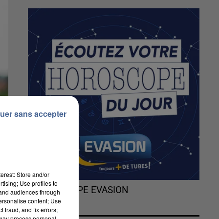
uer sans accepter
erest: Store and/or
tising; Use profiles to
L'HOROSCOPE EVASION
tand audiences through
personalise content; Use
 fraud, and fix errors;
 may process personal