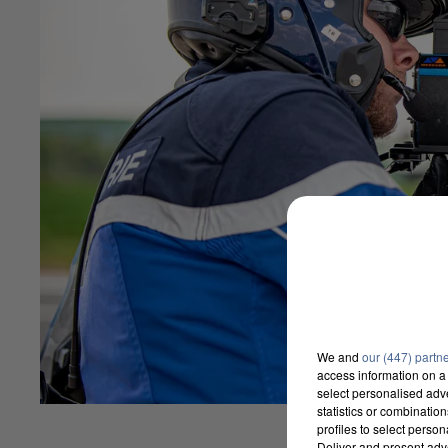
We and
our (447) partn
access information on a 
select personalised ad
statistics or combinatio
profiles to select person
Deliver and present adv