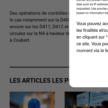
data such as IP address 
requested; Use precise g
Des opérations de contrôles renforcés ont début
based on information tra
le cas notamment sur la D403 entre Gironville et 
Vous pouvez acce
encore sur les D411, D412 et D213 vers Bray-sur
les finalités et
circulez sur la N4 à hauteur de Tournan-en-Brie
en cliquant sur 
à Coubert.
ce site. Vous po
moment via le li
LES ARTICLES LES PLUS VUS