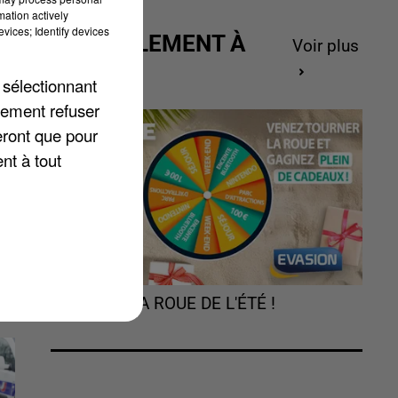
mation actively
vices; Identify devices
ACTUELLEMENT À
Voir plus
t
GAGNER
u
 sélectionnant
us
lement refuser
1
eront que pour
nt à tout
TOURNEZ LA ROUE DE L'ÉTÉ !