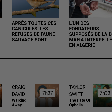
APRÈS TOUTES CES
L’UN DES
CANICULES, LES
FONDATEURS
REFUGES DE FAUNE
SUPPOSÉS DE LA D
SAUVAGE SONT...
MAFIA INTERPELL
EN ALGÉRIE
CRAIG
TAYLOR
7h37
7h37
7h33
7h33
DAVID
SWIFT
Walking
The Fate Of
Away
Ophelia