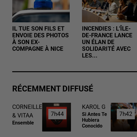
IL TUE SON FILS ET
INCENDIES : L’ÎLE-
ENVOIE DES PHOTOS
DE-FRANCE LANCE
À SON EX-
UN ÉLAN DE
COMPAGNE À NICE
SOLIDARITÉ AVEC
LES...
RÉCEMMENT DIFFUSÉ
CORNEILLE
KAROL G
7h44
7h44
7h42
7h42
Si Antes Te
& VITAA
Hubiera
Ensemble
Conocido