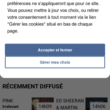
préférences ne s'appliqueront que pour ce site.
Vous pouvez mettre à jour vos choix, ou retirer
votre consentement à tout moment via le lien
"Gérer les cookies" situé en bas de chaque
page.
Accepter et fermer
LES DONNÉES DE 300 000 CLIENTS DÉROBÉES À
INTERMARCHÉ APRÈS UNE...
Gérer mes choix
RÉCEMMENT DIFFUSÉ
PINK
ED SHEERAN
14h09
14h09
14h06
14h06
Irrelevant
& MARTIN