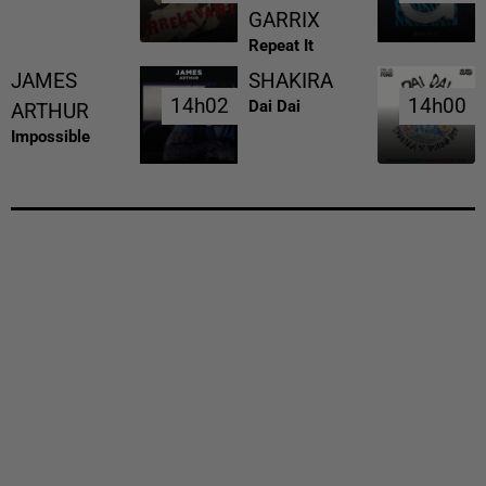
GARRIX
Repeat It
JAMES
SHAKIRA
14h02
14h02
14h00
14h00
Dai Dai
ARTHUR
Impossible