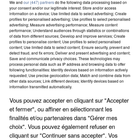
We and
our (447) partners
do the following data processing based on
your consent and/or our legitimate interest: Store and/or access
information on a device; Use limited data to select advertising; Create
profiles for personalised advertising; Use profiles to select personalised
advertising; Measure advertising performance; Measure content
performance; Understand audiences through statistics or combinations
of data from different sources; Develop and improve services; Create
profiles to personalise content; Use profiles to select personalised
content; Use limited data to select content; Ensure security, prevent and
detect fraud, and fix errors; Deliver and present advertising and content;
Save and communicate privacy choices. These technologies may
process personal data such as IP address and browsing data to offer
following functionalities: Identify devices based on information actively
requested; Use precise geolocation data; Match and combine data from
other data sources; Link different devices; Identify devices based on
information transmitted automatically.
UNE TOURISTE DE L’OISE EMPORTÉE PAR UNE
COULÉE DE BOUE EN HAUTE-SAVOIE
Vous pouvez accepter en cliquant sur "Accepter
et fermer", ou affiner en sélectionnant les
finalités et/ou partenaires dans "Gérer mes
choix". Vous pouvez également refuser en
cliquant sur "Continuer sans accepter". Vos