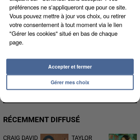
préférences ne s'appliqueront que pour ce site.
Vous pouvez mettre à jour vos choix, ou retirer
votre consentement à tout moment via le lien
"Gérer les cookies" situé en bas de chaque
page.
Accepter et fermer
L’UN DES FONDATEURS SUPPOSÉS DE LA DZ
Gérer mes choix
MAFIA INTERPELLÉ EN ALGÉRIE
RÉCEMMENT DIFFUSÉ
CRAIG DAVID
TAYLOR