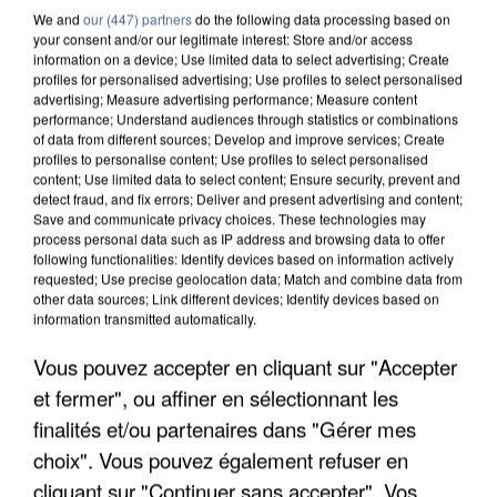
We and
our (447) partners
do the following data processing based on
your consent and/or our legitimate interest: Store and/or access
information on a device; Use limited data to select advertising; Create
profiles for personalised advertising; Use profiles to select personalised
advertising; Measure advertising performance; Measure content
performance; Understand audiences through statistics or combinations
of data from different sources; Develop and improve services; Create
profiles to personalise content; Use profiles to select personalised
content; Use limited data to select content; Ensure security, prevent and
detect fraud, and fix errors; Deliver and present advertising and content;
Save and communicate privacy choices. These technologies may
process personal data such as IP address and browsing data to offer
following functionalities: Identify devices based on information actively
requested; Use precise geolocation data; Match and combine data from
other data sources; Link different devices; Identify devices based on
information transmitted automatically.
APRÈS TOUTES CES CANICULES, LES REFUGES
Vous pouvez accepter en cliquant sur "Accepter
DE FAUNE SAUVAGE SONT...
et fermer", ou affiner en sélectionnant les
finalités et/ou partenaires dans "Gérer mes
choix". Vous pouvez également refuser en
cliquant sur "Continuer sans accepter". Vos