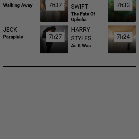
7h37
7h37
7h33
7h33
Walking Away
SWIFT
The Fate Of
Ophelia
JECK
HARRY
7h27
7h27
7h24
7h24
Parapluie
STYLES
As It Was