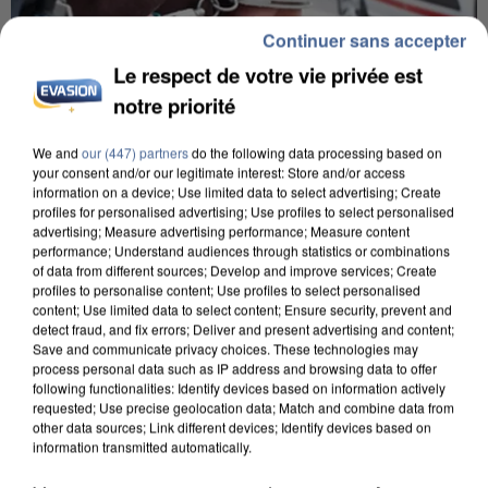
Continuer sans accepter
Le respect de votre vie privée est
notre priorité
We and
our (447) partners
do the following data processing based on
your consent and/or our legitimate interest: Store and/or access
information on a device; Use limited data to select advertising; Create
L’UN DES FONDATEURS SUPPOSÉS DE LA DZ
profiles for personalised advertising; Use profiles to select personalised
MAFIA INTERPELLÉ EN ALGÉRIE
advertising; Measure advertising performance; Measure content
performance; Understand audiences through statistics or combinations
of data from different sources; Develop and improve services; Create
profiles to personalise content; Use profiles to select personalised
content; Use limited data to select content; Ensure security, prevent and
detect fraud, and fix errors; Deliver and present advertising and content;
Save and communicate privacy choices. These technologies may
process personal data such as IP address and browsing data to offer
following functionalities: Identify devices based on information actively
requested; Use precise geolocation data; Match and combine data from
other data sources; Link different devices; Identify devices based on
information transmitted automatically.