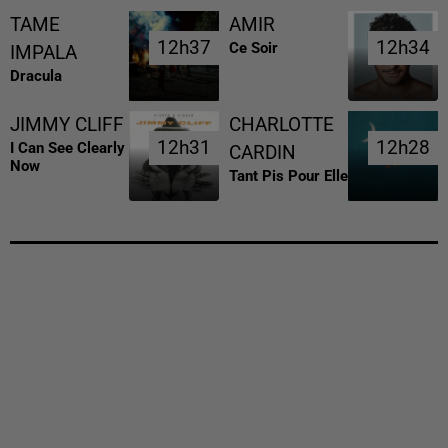
TAME
AMIR
12h37
12h37
12h34
12h34
Ce Soir
IMPALA
Dracula
JIMMY CLIFF
CHARLOTTE
12h31
12h31
12h28
12h28
I Can See Clearly
CARDIN
Now
Tant Pis Pour Elle