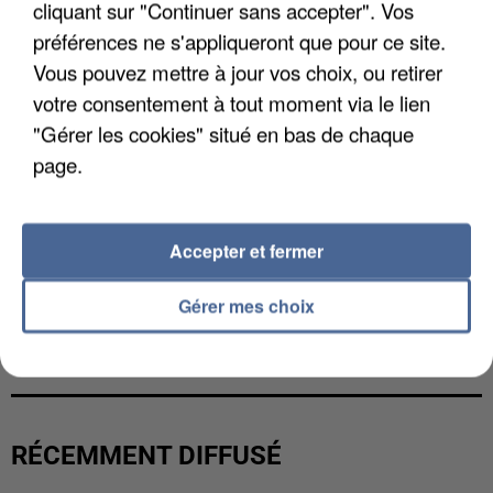
cliquant sur "Continuer sans accepter". Vos
préférences ne s'appliqueront que pour ce site.
Vous pouvez mettre à jour vos choix, ou retirer
votre consentement à tout moment via le lien
"Gérer les cookies" situé en bas de chaque
page.
Accepter et fermer
Gérer mes choix
L’UN DES FONDATEURS SUPPOSÉS DE LA DZ
MAFIA INTERPELLÉ EN ALGÉRIE
RÉCEMMENT DIFFUSÉ