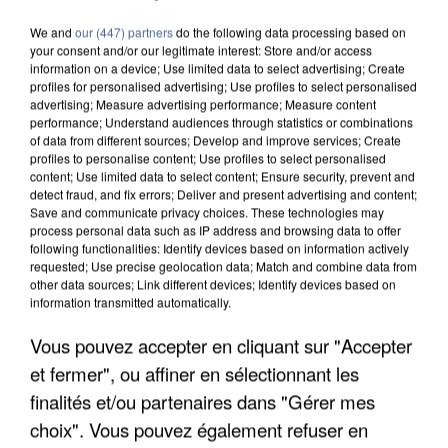
We and
our (447) partners
do the following data processing based on
your consent and/or our legitimate interest: Store and/or access
information on a device; Use limited data to select advertising; Create
profiles for personalised advertising; Use profiles to select personalised
advertising; Measure advertising performance; Measure content
performance; Understand audiences through statistics or combinations
of data from different sources; Develop and improve services; Create
profiles to personalise content; Use profiles to select personalised
content; Use limited data to select content; Ensure security, prevent and
detect fraud, and fix errors; Deliver and present advertising and content;
Save and communicate privacy choices. These technologies may
process personal data such as IP address and browsing data to offer
following functionalities: Identify devices based on information actively
requested; Use precise geolocation data; Match and combine data from
other data sources; Link different devices; Identify devices based on
information transmitted automatically.
Vous pouvez accepter en cliquant sur "Accepter
APRÈS TOUTES CES CANICULES, LES REFUGES
DE FAUNE SAUVAGE SONT...
et fermer", ou affiner en sélectionnant les
finalités et/ou partenaires dans "Gérer mes
choix". Vous pouvez également refuser en