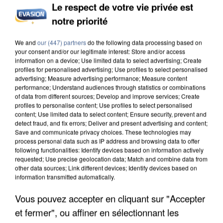
Le respect de votre vie privée est
notre priorité
INCENDIES : L’ÎLE-DE-FRANCE LANCE UN ÉLAN
We and
our (447) partners
do the following data processing based on
DE SOLIDARITÉ AVEC LES...
your consent and/or our legitimate interest: Store and/or access
information on a device; Use limited data to select advertising; Create
profiles for personalised advertising; Use profiles to select personalised
advertising; Measure advertising performance; Measure content
performance; Understand audiences through statistics or combinations
of data from different sources; Develop and improve services; Create
profiles to personalise content; Use profiles to select personalised
content; Use limited data to select content; Ensure security, prevent and
detect fraud, and fix errors; Deliver and present advertising and content;
Save and communicate privacy choices. These technologies may
process personal data such as IP address and browsing data to offer
following functionalities: Identify devices based on information actively
requested; Use precise geolocation data; Match and combine data from
other data sources; Link different devices; Identify devices based on
information transmitted automatically.
Vous pouvez accepter en cliquant sur "Accepter
et fermer", ou affiner en sélectionnant les