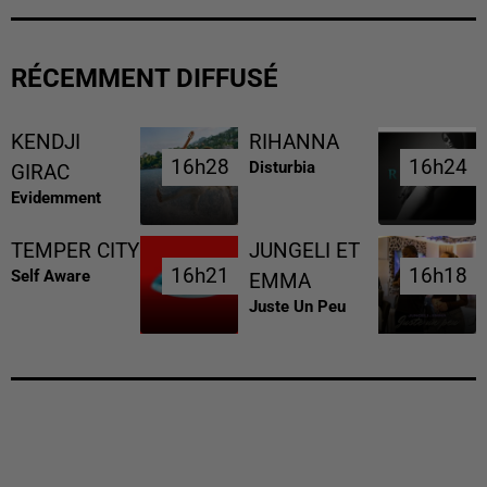
RÉCEMMENT DIFFUSÉ
KENDJI
RIHANNA
16h28
16h28
16h24
16h24
Disturbia
GIRAC
Evidemment
TEMPER CITY
JUNGELI ET
16h21
16h21
16h18
16h18
Self Aware
EMMA
Juste Un Peu