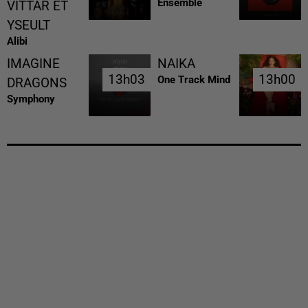
Ensemble
VITTAR ET
YSEULT
Alibi
IMAGINE
NAIKA
13h03
13h03
13h00
13h00
One Track Mind
DRAGONS
Symphony