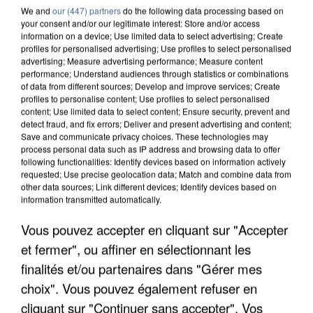
We and
our (447) partners
do the following data processing based on
your consent and/or our legitimate interest: Store and/or access
information on a device; Use limited data to select advertising; Create
profiles for personalised advertising; Use profiles to select personalised
advertising; Measure advertising performance; Measure content
performance; Understand audiences through statistics or combinations
of data from different sources; Develop and improve services; Create
profiles to personalise content; Use profiles to select personalised
content; Use limited data to select content; Ensure security, prevent and
detect fraud, and fix errors; Deliver and present advertising and content;
Save and communicate privacy choices. These technologies may
process personal data such as IP address and browsing data to offer
following functionalities: Identify devices based on information actively
requested; Use precise geolocation data; Match and combine data from
other data sources; Link different devices; Identify devices based on
UN SECOND CADRE DE LA DZ MAFIA
information transmitted automatically.
INTERPELLÉ EN ALGÉRIE
Vous pouvez accepter en cliquant sur "Accepter
et fermer", ou affiner en sélectionnant les
finalités et/ou partenaires dans "Gérer mes
choix". Vous pouvez également refuser en
cliquant sur "Continuer sans accepter". Vos