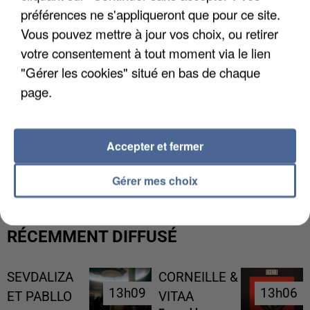
préférences ne s'appliqueront que pour ce site.
Vous pouvez mettre à jour vos choix, ou retirer
votre consentement à tout moment via le lien
"Gérer les cookies" situé en bas de chaque
page.
Accepter et fermer
UNE TOURISTE DE L’OISE EMPORTÉE PAR UNE
COULÉE DE BOUE EN HAUTE-SAVOIE
Gérer mes choix
RÉCEMMENT DIFFUSÉ
SEVDALIZA
CORNEILLE &
13h09
13h09
13h06
13h06
ET PABLLO
VITAA