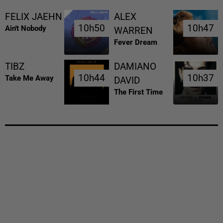
FELIX JAEHN
ALEX
10h50
10h50
10h47
10h47
Ain't Nobody
WARREN
Fever Dream
TIBZ
DAMIANO
10h44
10h44
10h37
10h37
Take Me Away
DAVID
The First Time