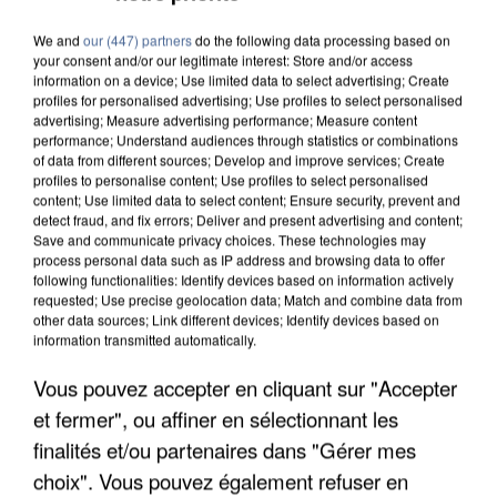
We and
our (447) partners
do the following data processing based on
your consent and/or our legitimate interest: Store and/or access
information on a device; Use limited data to select advertising; Create
profiles for personalised advertising; Use profiles to select personalised
advertising; Measure advertising performance; Measure content
performance; Understand audiences through statistics or combinations
of data from different sources; Develop and improve services; Create
profiles to personalise content; Use profiles to select personalised
content; Use limited data to select content; Ensure security, prevent and
detect fraud, and fix errors; Deliver and present advertising and content;
Save and communicate privacy choices. These technologies may
process personal data such as IP address and browsing data to offer
following functionalities: Identify devices based on information actively
requested; Use precise geolocation data; Match and combine data from
other data sources; Link different devices; Identify devices based on
information transmitted automatically.
Vous pouvez accepter en cliquant sur "Accepter
UNE TOURISTE DE L’OISE EMPORTÉE PAR UNE
et fermer", ou affiner en sélectionnant les
COULÉE DE BOUE EN HAUTE-SAVOIE
finalités et/ou partenaires dans "Gérer mes
choix". Vous pouvez également refuser en