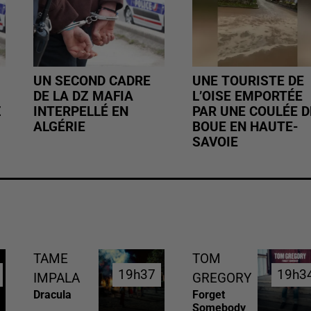
UN SECOND CADRE
UNE TOURISTE DE
DE LA DZ MAFIA
L’OISE EMPORTÉE
Z
INTERPELLÉ EN
PAR UNE COULÉE D
ALGÉRIE
BOUE EN HAUTE-
SAVOIE
TAME
TOM
19h37
19h37
19h3
19h3
IMPALA
GREGORY
Dracula
Forget
Somebody