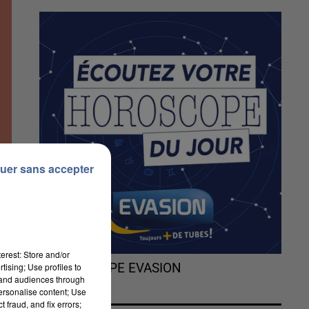
uer sans accepter
erest: Store and/or
tising; Use profiles to
L'HOROSCOPE EVASION
tand audiences through
personalise content; Use
 fraud, and fix errors;