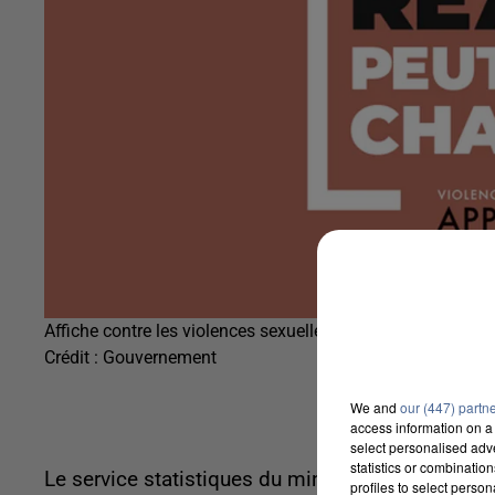
Affiche contre les violences sexuelles
Crédit :
Gouvernement
We and
our (447) partn
access information on a 
select personalised ad
statistics or combinatio
Le service statistiques du ministère de l'Intérieur
profiles to select person