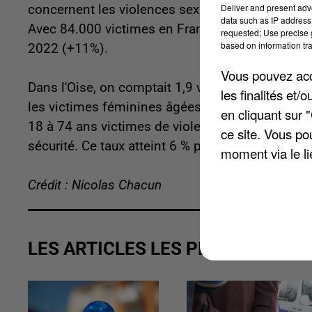
Deliver and present adv
concernent les violences sexuelles hors cadre fa
data such as IP address 
Avec 84.000 victimes en France, ces faits ont 
requested; Use precise g
based on information tra
2022 (+11%).
Vous pouvez acce
Dans l'Oise, on comptait 1,9 victime pour 1.000
les finalités et
les victimes féminines âgées de 15 à 64 ans da
en cliquant sur 
18 à 74 ans victimes de violences sexuelles hors
ce site. Vous po
sécurité. Ce taux atteint 6 % pour les violences 
moment via le li
Crédit : Nicolas Chacun
LES ARTICLES LES PLUS VUS