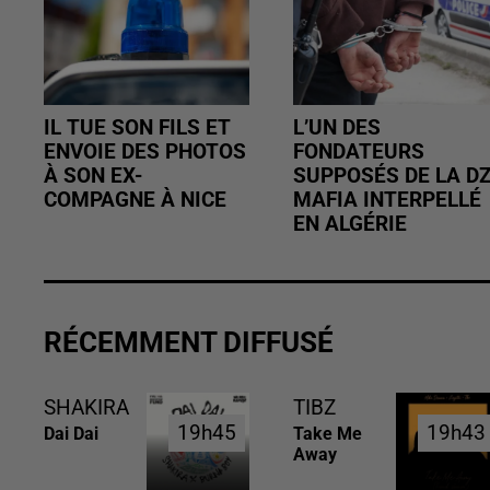
IL TUE SON FILS ET
L’UN DES
ENVOIE DES PHOTOS
FONDATEURS
À SON EX-
SUPPOSÉS DE LA D
COMPAGNE À NICE
MAFIA INTERPELLÉ
EN ALGÉRIE
RÉCEMMENT DIFFUSÉ
SHAKIRA
TIBZ
19h45
19h45
19h43
19h43
Dai Dai
Take Me
Away