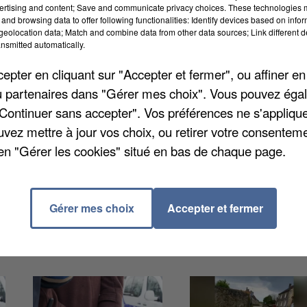
ertising and content; Save and communicate privacy choices. These technologies
milial enregistrées par les forces de l'ordre en 2023.
and browsing data to offer following functionalities: Identify devices based on infor
augmenté l'année dernière (+6%), mais moins qu'en
eolocation data; Match and combine data from other data sources; Link different de
nsmitted automatically.
pter en cliquant sur "Accepter et fermer", ou affiner en
 mineurs de moins de 15 ans. Ce taux était de 1,8 pou
/ou partenaires dans "Gérer mes choix". Vous pouvez éga
ns le département. Enfin, seules 2 % des personnes 
"Continuer sans accepter". Vos préférences ne s'appliqu
 cadre familial portent plainte auprès des forces de
uvez mettre à jour vos choix, ou retirer votre consenteme
sexuelles physiques.
en "Gérer les cookies" situé en bas de chaque page.
Gérer mes choix
Accepter et fermer