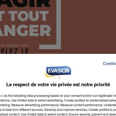
Contin
Le respect de votre vie privée est notre priorité
ers
do the following data processing based on your consent and/or our legitimate int
device; Use limited data to select advertising; Create profiles for personalised adver
vertising; Measure advertising performance; Measure content performance; Unders
ns of data from different sources; Develop and improve services; Create profiles to 
 vient de rendre public des chiffres récents. Ils
alised content; Use limited data to select content; Ensure security, prevent and detect