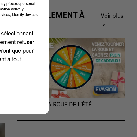
 may process personal
mation actively
ACTUELLEMENT À
vices; Identify devices
Voir plus
GAGNER
 sélectionnant
r
lement refuser
de
eront que pour
nt à tout
TOURNEZ LA ROUE DE L'ÉTÉ !