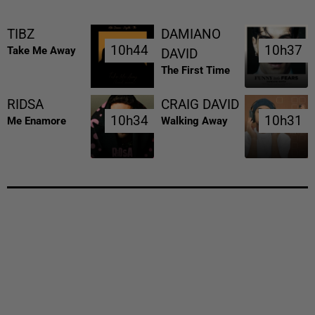
TIBZ
DAMIANO
10h44
10h44
10h37
10h37
Take Me Away
DAVID
The First Time
RIDSA
CRAIG DAVID
10h34
10h34
10h31
10h31
Me Enamore
Walking Away