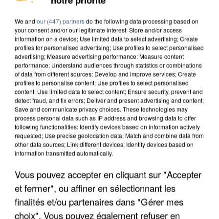
INTERPELLÉ EN ALGÉRIE
We and
our (447) partners
do the following data processing based on
your consent and/or our legitimate interest: Store and/or access
information on a device; Use limited data to select advertising; Create
profiles for personalised advertising; Use profiles to select personalised
advertising; Measure advertising performance; Measure content
performance; Understand audiences through statistics or combinations
of data from different sources; Develop and improve services; Create
profiles to personalise content; Use profiles to select personalised
content; Use limited data to select content; Ensure security, prevent and
detect fraud, and fix errors; Deliver and present advertising and content;
Save and communicate privacy choices. These technologies may
process personal data such as IP address and browsing data to offer
following functionalities: Identify devices based on information actively
requested; Use precise geolocation data; Match and combine data from
other data sources; Link different devices; Identify devices based on
information transmitted automatically.
Vous pouvez accepter en cliquant sur "Accepter
UNE TOURISTE DE L’OISE EMPORTÉE PAR UNE
et fermer", ou affiner en sélectionnant les
COULÉE DE BOUE EN HAUTE-SAVOIE
finalités et/ou partenaires dans "Gérer mes
choix". Vous pouvez également refuser en