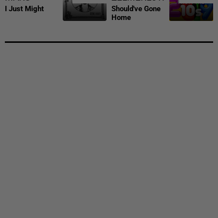
I Just Might
Should've Gone
Home