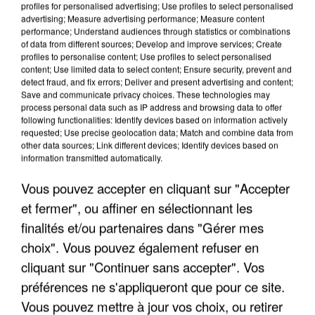
profiles for personalised advertising; Use profiles to select personalised
advertising; Measure advertising performance; Measure content
performance; Understand audiences through statistics or combinations
of data from different sources; Develop and improve services; Create
profiles to personalise content; Use profiles to select personalised
content; Use limited data to select content; Ensure security, prevent and
detect fraud, and fix errors; Deliver and present advertising and content;
Save and communicate privacy choices. These technologies may
process personal data such as IP address and browsing data to offer
following functionalities: Identify devices based on information actively
requested; Use precise geolocation data; Match and combine data from
APRÈS TOUTES CES CANICULES, LES REFUGES
other data sources; Link different devices; Identify devices based on
DE FAUNE SAUVAGE SONT...
information transmitted automatically.
Vous pouvez accepter en cliquant sur "Accepter
et fermer", ou affiner en sélectionnant les
finalités et/ou partenaires dans "Gérer mes
choix". Vous pouvez également refuser en
cliquant sur "Continuer sans accepter". Vos
préférences ne s'appliqueront que pour ce site.
Vous pouvez mettre à jour vos choix, ou retirer