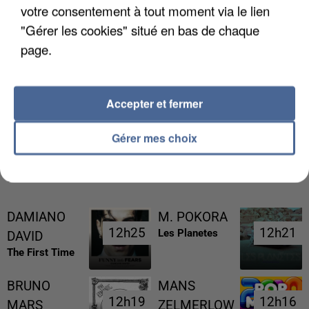
votre consentement à tout moment via le lien
"Gérer les cookies" situé en bas de chaque
page.
L’UN DES FONDATEURS SUPPOSÉS DE LA DZ
Accepter et fermer
MAFIA INTERPELLÉ EN ALGÉRIE
Gérer mes choix
RÉCEMMENT DIFFUSÉ
DAMIANO
M. POKORA
12h25
12h25
12h21
12h21
Les Planetes
DAVID
The First Time
BRUNO
MANS
12h19
12h19
12h16
12h16
MARS
ZELMERLOW