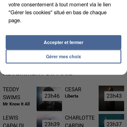
votre consentement à tout moment via le lien
"Gérer les cookies" situé en bas de chaque
page.
L’UN DES FONDATEURS SUPPOSÉS DE LA DZ
Accepter et fermer
MAFIA INTERPELLÉ EN ALGÉRIE
Gérer mes choix
RÉCEMMENT DIFFUSÉ
TEDDY
CESAR
23h46
23h46
23h43
23h43
Liberta
SWIMS
Mr Know It All
LEWIS
CHARLOTTE
23h39
23h39
23h37
23h37
CAPALDI
CARDIN