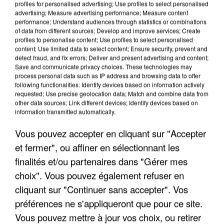
profiles for personalised advertising; Use profiles to select personalised
advertising; Measure advertising performance; Measure content
performance; Understand audiences through statistics or combinations
of data from different sources; Develop and improve services; Create
profiles to personalise content; Use profiles to select personalised
content; Use limited data to select content; Ensure security, prevent and
detect fraud, and fix errors; Deliver and present advertising and content;
Save and communicate privacy choices. These technologies may
process personal data such as IP address and browsing data to offer
following functionalities: Identify devices based on information actively
requested; Use precise geolocation data; Match and combine data from
APRÈS TOUTES CES CANICULES, LES REFUGES
other data sources; Link different devices; Identify devices based on
DE FAUNE SAUVAGE SONT...
information transmitted automatically.
Vous pouvez accepter en cliquant sur "Accepter
et fermer", ou affiner en sélectionnant les
finalités et/ou partenaires dans "Gérer mes
choix". Vous pouvez également refuser en
cliquant sur "Continuer sans accepter". Vos
préférences ne s'appliqueront que pour ce site.
Vous pouvez mettre à jour vos choix, ou retirer