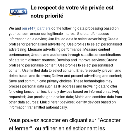
Le respect de votre vie privée est
notre priorité
L’UN DES FONDATEURS SUPPOSÉS DE LA DZ
We and
our (447) partners
do the following data processing based on
MAFIA INTERPELLÉ EN ALGÉRIE
your consent and/or our legitimate interest: Store and/or access
information on a device; Use limited data to select advertising; Create
profiles for personalised advertising; Use profiles to select personalised
advertising; Measure advertising performance; Measure content
performance; Understand audiences through statistics or combinations
of data from different sources; Develop and improve services; Create
profiles to personalise content; Use profiles to select personalised
content; Use limited data to select content; Ensure security, prevent and
detect fraud, and fix errors; Deliver and present advertising and content;
Save and communicate privacy choices. These technologies may
process personal data such as IP address and browsing data to offer
following functionalities: Identify devices based on information actively
requested; Use precise geolocation data; Match and combine data from
other data sources; Link different devices; Identify devices based on
information transmitted automatically.
Vous pouvez accepter en cliquant sur "Accepter
et fermer", ou affiner en sélectionnant les