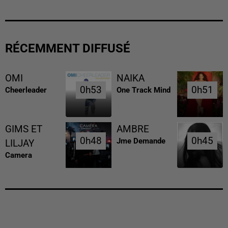
RÉCEMMENT DIFFUSÉ
OMI
NAIKA
0h53
0h53
0h51
0h51
Cheerleader
One Track Mind
GIMS ET
AMBRE
0h48
0h48
0h45
0h45
Jme Demande
LILJAY
Camera