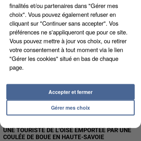
finalités et/ou partenaires dans "Gérer mes
UN SECOND CADRE DE LA DZ MAFIA
choix". Vous pouvez également refuser en
INTERPELLÉ EN ALGÉRIE
cliquant sur "Continuer sans accepter". Vos
préférences ne s'appliqueront que pour ce site.
Vous pouvez mettre à jour vos choix, ou retirer
votre consentement à tout moment via le lien
"Gérer les cookies" situé en bas de chaque
page.
Accepter et fermer
Gérer mes choix
UNE TOURISTE DE L’OISE EMPORTÉE PAR UNE
COULÉE DE BOUE EN HAUTE-SAVOIE