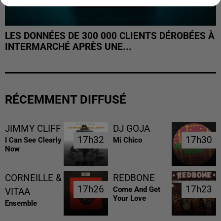
LES DONNÉES DE 300 000 CLIENTS DÉROBÉES À
INTERMARCHÉ APRÈS UNE...
RÉCEMMENT DIFFUSÉ
JIMMY CLIFF
DJ GOJA
17h32
17h32
17h30
17h30
I Can See Clearly
Mi Chico
Now
CORNEILLE &
REDBONE
17h26
17h26
17h23
17h23
Come And Get
VITAA
Your Love
Ensemble