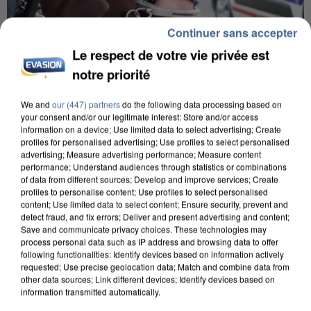
Continuer sans accepter
Le respect de votre vie privée est
notre priorité
We and
our (447) partners
do the following data processing based on
your consent and/or our legitimate interest: Store and/or access
information on a device; Use limited data to select advertising; Create
UN SECOND CADRE DE LA DZ MAFIA
profiles for personalised advertising; Use profiles to select personalised
INTERPELLÉ EN ALGÉRIE
advertising; Measure advertising performance; Measure content
performance; Understand audiences through statistics or combinations
of data from different sources; Develop and improve services; Create
profiles to personalise content; Use profiles to select personalised
content; Use limited data to select content; Ensure security, prevent and
detect fraud, and fix errors; Deliver and present advertising and content;
Save and communicate privacy choices. These technologies may
process personal data such as IP address and browsing data to offer
following functionalities: Identify devices based on information actively
requested; Use precise geolocation data; Match and combine data from
other data sources; Link different devices; Identify devices based on
information transmitted automatically.