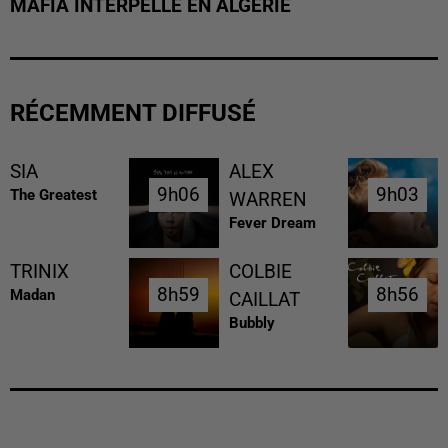
MAFIA INTERPELLÉ EN ALGÉRIE
RÉCEMMENT DIFFUSÉ
SIA
ALEX
9h06
9h06
9h03
9h03
The Greatest
WARREN
Fever Dream
TRINIX
COLBIE
8h59
8h59
8h56
8h56
Madan
CAILLAT
Bubbly