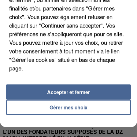
finalités et/ou partenaires dans "Gérer mes
APRÈS TOUTES CES CANICULES, LES REFUGES
choix". Vous pouvez également refuser en
DE FAUNE SAUVAGE SONT...
cliquant sur "Continuer sans accepter". Vos
préférences ne s'appliqueront que pour ce site.
Vous pouvez mettre à jour vos choix, ou retirer
votre consentement à tout moment via le lien
"Gérer les cookies" situé en bas de chaque
page.
Accepter et fermer
Gérer mes choix
L’UN DES FONDATEURS SUPPOSÉS DE LA DZ