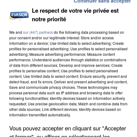
Continuer sans accepter
Le respect de votre vie privée est
notre priorité
We and
our (447) partners
do the following data processing based on
INCENDIES : L’ÎLE-DE-FRANCE LANCE UN ÉLAN
your consent and/or our legitimate interest: Store and/or access
DE SOLIDARITÉ AVEC LES...
information on a device; Use limited data to select advertising; Create
profiles for personalised advertising; Use profiles to select personalised
advertising; Measure advertising performance; Measure content
performance; Understand audiences through statistics or combinations
of data from different sources; Develop and improve services; Create
profiles to personalise content; Use profiles to select personalised
content; Use limited data to select content; Ensure security, prevent and
detect fraud, and fix errors; Deliver and present advertising and content;
Save and communicate privacy choices. These technologies may
process personal data such as IP address and browsing data to offer
following functionalities: Identify devices based on information actively
requested; Use precise geolocation data; Match and combine data from
other data sources; Link different devices; Identify devices based on
information transmitted automatically.
Vous pouvez accepter en cliquant sur "Accepter
et fermer", ou affiner en sélectionnant les