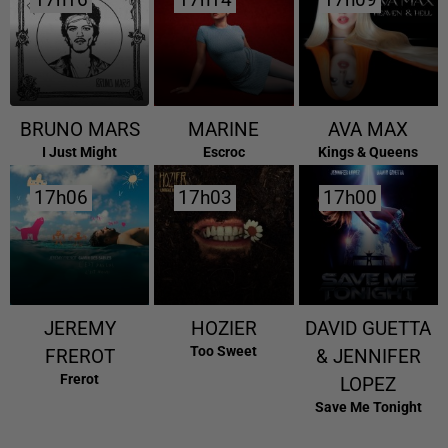
17h16
17h16
17h14
17h14
17h09
17h09
BRUNO MARS
MARINE
AVA MAX
I Just Might
Escroc
Kings & Queens
17h06
17h06
17h03
17h03
17h00
17h00
JEREMY
HOZIER
DAVID GUETTA
Too Sweet
FREROT
& JENNIFER
Frerot
LOPEZ
Save Me Tonight