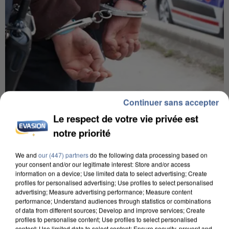
Continuer sans accepter
7 août 2026
Le respect de votre vie privée est
Un second cadre de la DZ Mafia interpellé en
Algérie
notre priorité
Un cofondateur du réseau avait été interpellé
We and
our (447) partners
do the following data processing based on
quelques jours plus tôt.
your consent and/or our legitimate interest: Store and/or access
information on a device; Use limited data to select advertising; Create
profiles for personalised advertising; Use profiles to select personalised
advertising; Measure advertising performance; Measure content
performance; Understand audiences through statistics or combinations
of data from different sources; Develop and improve services; Create
profiles to personalise content; Use profiles to select personalised
content; Use limited data to select content; Ensure security, prevent and