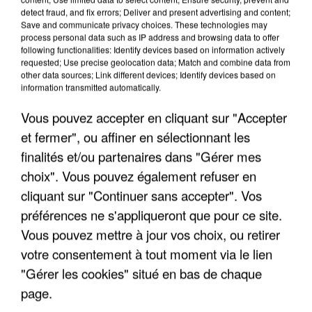
detect fraud, and fix errors; Deliver and present advertising and content;
Save and communicate privacy choices. These technologies may
process personal data such as IP address and browsing data to offer
following functionalities: Identify devices based on information actively
requested; Use precise geolocation data; Match and combine data from
other data sources; Link different devices; Identify devices based on
information transmitted automatically.
Vous pouvez accepter en cliquant sur "Accepter
et fermer", ou affiner en sélectionnant les
finalités et/ou partenaires dans "Gérer mes
6 août 2026
choix". Vous pouvez également refuser en
Gabriel Attal et Raphaël Glucksmann visés par des
ingérences...
cliquant sur "Continuer sans accepter". Vos
Sollicité, Sébastien Lecornu annonce un "travail
préférences ne s'appliqueront que pour ce site.
commun" avec les partis à la rentrée.
Vous pouvez mettre à jour vos choix, ou retirer
votre consentement à tout moment via le lien
"Gérer les cookies" situé en bas de chaque
page.