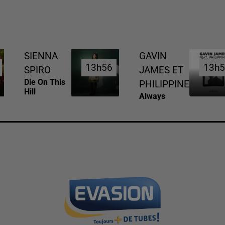
SIENNA
GAVIN
13h56
13h56
13h5
13h5
SPIRO
JAMES ET
Die On This
PHILIPPINE
Hill
Always