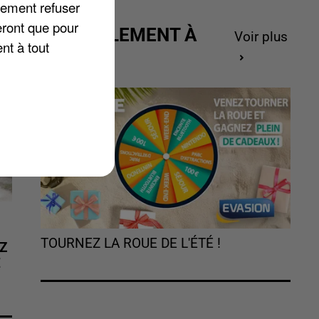
lement refuser
eront que pour
ACTUELLEMENT À
Voir plus
nt à tout
GAGNER
TOURNEZ LA ROUE DE L'ÉTÉ !
Z
É