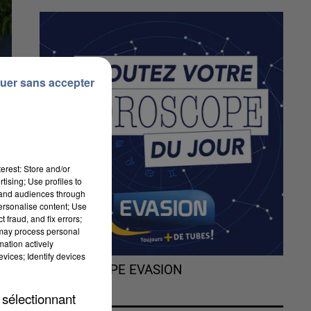
uer sans accepter
erest: Store and/or
tising; Use profiles to
tand audiences through
personalise content; Use
 fraud, and fix errors;
 may process personal
mation actively
vices; Identify devices
i
L'HOROSCOPE EVASION
st
 sélectionnant