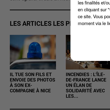
les finalités et
en cliquant sur 
ce site. Vous po
moment via le li
LES ARTICLES LES PLUS VUS
IL TUE SON FILS ET
INCENDIES : L’ÎLE-
ENVOIE DES PHOTOS
DE-FRANCE LANCE
À SON EX-
UN ÉLAN DE
COMPAGNE À NICE
SOLIDARITÉ AVEC
LES...