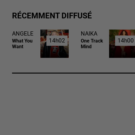
RÉCEMMENT DIFFUSÉ
ANGELE
NAIKA
14h02
14h02
14h00
14h00
What You
One Track
Want
Mind