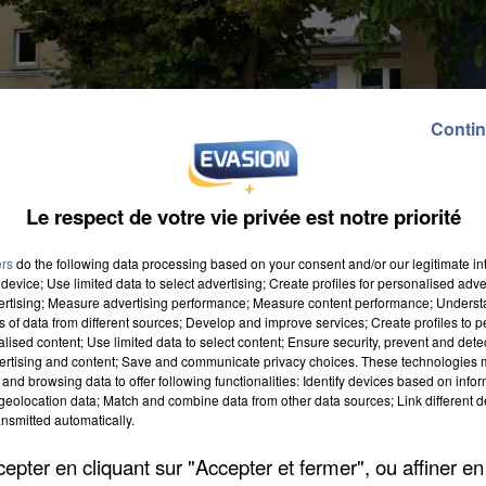
Contin
Le respect de votre vie privée est notre priorité
ers
do the following data processing based on your consent and/or our legitimate int
device; Use limited data to select advertising; Create profiles for personalised adver
vertising; Measure advertising performance; Measure content performance; Unders
ns of data from different sources; Develop and improve services; Create profiles to 
alised content; Use limited data to select content; Ensure security, prevent and detect
ertising and content; Save and communicate privacy choices. These technologies
and browsing data to offer following functionalities: Identify devices based on infor
nart » de l'école Gatinot ont lieu cet été. Le projet a
eolocation data; Match and combine data from other data sources; Link different de
réable et calme. Mais la réhabilitation permettra auss
nsmitted automatically.
évelopper son autonomie. L'espace de restauration e
pter en cliquant sur "Accepter et fermer", ou affiner en