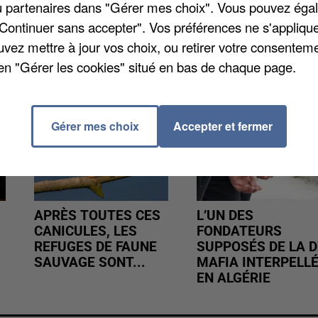
/ou partenaires dans "Gérer mes choix". Vous pouvez éga
"Continuer sans accepter". Vos préférences ne s'appliqu
uvez mettre à jour vos choix, ou retirer votre consenteme
en "Gérer les cookies" situé en bas de chaque page.
Gérer mes choix
Accepter et fermer
APRÈS TOUTES CES
L’UN DES
CANICULES, LES
FONDATEURS
REFUGES DE FAUNE
SUPPOSÉS DE LA D
SAUVAGE SONT...
MAFIA INTERPELL
EN ALGÉRIE