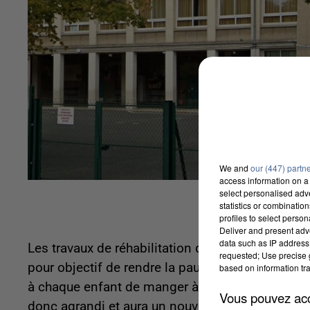
We and
our (447) partn
access information on a 
select personalised ad
statistics or combinatio
profiles to select person
Deliver and present adv
data such as IP address 
Les travaux de réhabilitation du restaurant « Le Sé
requested; Use precise g
pour objectif de rendre la pause du midi plus ag
based on information tra
à chaque enfant de manger à son rythme et de d
Vous pouvez acce
donc agrandi et aura un nouveau mobilier.