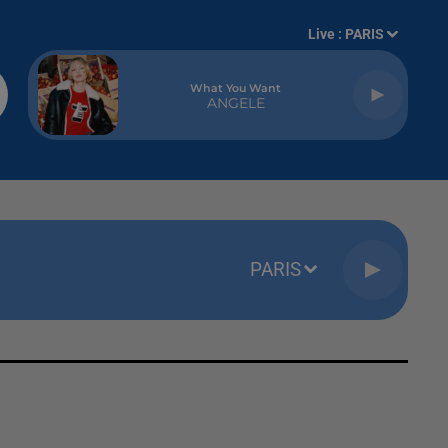
Live :
PARIS
What You Want
ANGELE
PARIS