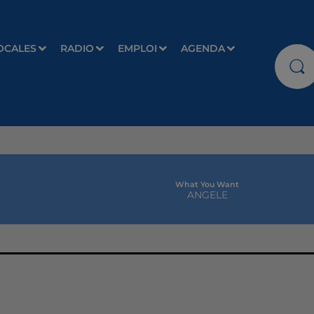
OCALES
RADIO
EMPLOI
AGENDA
What You Want
ANGELE