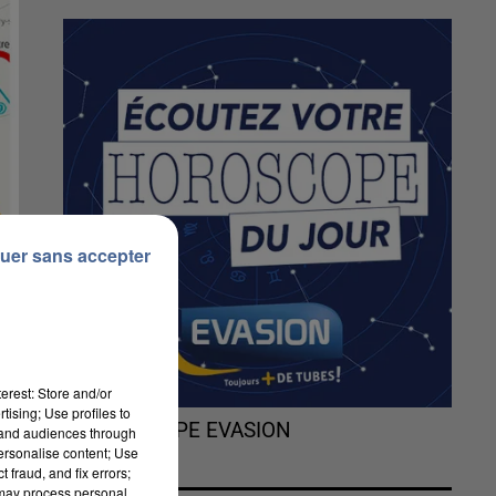
uer sans accepter
erest: Store and/or
tising; Use profiles to
L'HOROSCOPE EVASION
tand audiences through
personalise content; Use
 fraud, and fix errors;
 may process personal