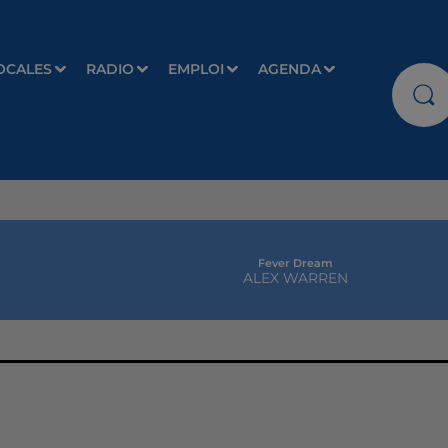
OCALES
RADIO
EMPLOI
AGENDA
Fever Dream
ALEX WARREN