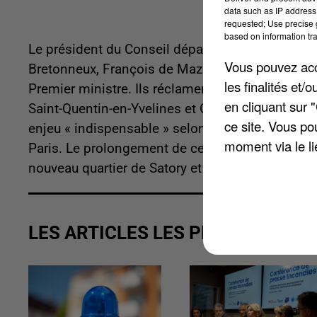
data such as IP address 
requested; Use precise g
based on information tra
Le président du Conseil départemental, Pierre Bé
Vous pouvez acce
Bretonneux, François de Mazières et Michel Laug
les finalités et
Premier ministre. Ils réclament le prolongement 
en cliquant sur 
Saint-Quentin-en-Yvelines et Guyancourt d'ici 2
ce site. Vous po
enjeu « indispensable » selon eux afin de desser
moment via le li
Paris. Le prolongement de cette ligne 18 devra
nouveau quartier de Satory et son pôle des mobi
LES ARTICLES LES PLUS VUS