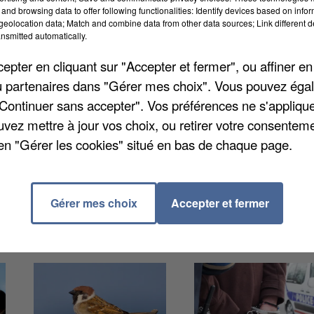
and browsing data to offer following functionalities: Identify devices based on infor
eolocation data; Match and combine data from other data sources; Link different de
nsmitted automatically.
dier, ainsi que les maires de Versailles et Montigny-l
pter en cliquant sur "Accepter et fermer", ou affiner en
ier, viennent de cosigner une lettre adressée au
/ou partenaires dans "Gérer mes choix". Vous pouvez éga
de la ligne 18 du futur Grand Paris Express jusqu'à
"Continuer sans accepter". Vos préférences ne s'appliqu
024, et même jusqu'à Versailles Chantier en 2025. Un
uvez mettre à jour vos choix, ou retirer votre consenteme
vir les trois sites olympiques en vue des JO de 2024
en "Gérer les cookies" situé en bas de chaque page.
it également appuyer le développement du projet du
lités futures et des entreprises françaises d'armemen
Gérer mes choix
Accepter et fermer