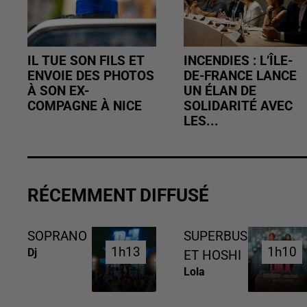
IL TUE SON FILS ET
INCENDIES : L’ÎLE-
ENVOIE DES PHOTOS
DE-FRANCE LANCE
À SON EX-
UN ÉLAN DE
COMPAGNE À NICE
SOLIDARITÉ AVEC
LES...
RÉCEMMENT DIFFUSÉ
SOPRANO
SUPERBUS
1h13
1h13
1h10
1h10
Dj
ET HOSHI
Lola