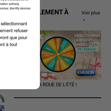
mation actively
vices; Identify devices
ACTUELLEMENT À
Voir plus
e-
GAGNER
 sélectionnant
lement refuser
eront que pour
nt à tout
 à
t.
TOURNEZ LA ROUE DE L'ÉTÉ !