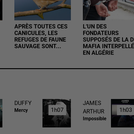
APRÈS TOUTES CES
L’UN DES
CANICULES, LES
FONDATEURS
REFUGES DE FAUNE
SUPPOSÉS DE LA D
SAUVAGE SONT...
MAFIA INTERPELL
EN ALGÉRIE
DUFFY
JAMES
1h07
1h07
1h03
1h03
Mercy
ARTHUR
Impossible