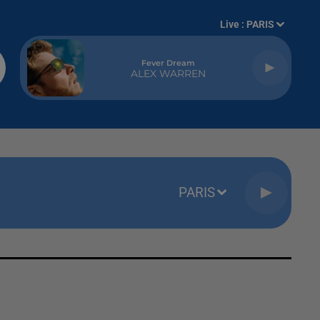
Live :
PARIS
Fever Dream
ALEX WARREN
PARIS