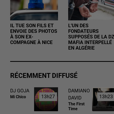
IL TUE SON FILS ET
L’UN DES
ENVOIE DES PHOTOS
FONDATEURS
À SON EX-
SUPPOSÉS DE LA D
COMPAGNE À NICE
MAFIA INTERPELLÉ
EN ALGÉRIE
RÉCEMMENT DIFFUSÉ
DJ GOJA
DAMIANO
13h27
13h27
13h23
13h23
Mi Chico
DAVID
The First
Time