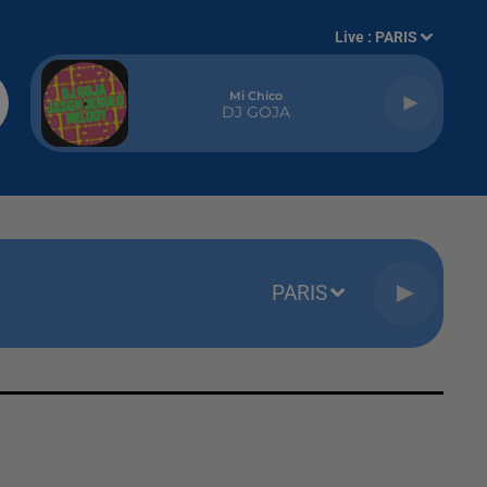
Live :
PARIS
Mi Chico
DJ GOJA
PARIS