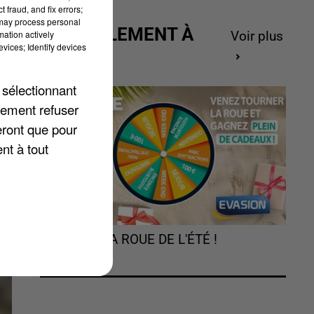
 fraud, and fix errors;
 may process personal
ACTUELLEMENT À
mation actively
Voir plus
vices; Identify devices
GAGNER
 sélectionnant
t
lement refuser
eront que pour
nt à tout
TOURNEZ LA ROUE DE L'ÉTÉ !