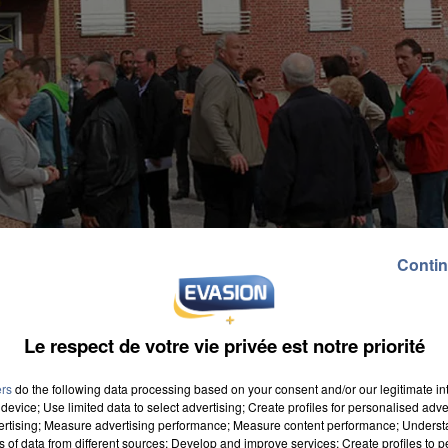
Contin
Le respect de votre vie privée est notre priorité
ers
do the following data processing based on your consent and/or our legitimate int
device; Use limited data to select advertising; Create profiles for personalised adver
vertising; Measure advertising performance; Measure content performance; Unders
ns of data from different sources; Develop and improve services; Create profiles to 