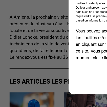
profiles to select person
Deliver and present adv
data such as IP address 
requested; Use precise g
A Amiens, la prochaine visite de proximité a lieu
based on information tra
présence de plusieurs élus : Nathalie Lavallard,
Vous pouvez acce
locale et de la vie associative, de Martin Domis
les finalités et
Didier Loncke, président du comité de quartier A
en cliquant sur 
techniciens de la ville de venir à la rencontre d
ce site. Vous po
quotidiens, de faire le point sur les aménagemen
moment via le li
Le rendez-vous est fixé au 36 de la rue Jean-Marc
LES ARTICLES LES PLUS VUS