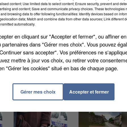
alised content; Use limited data to select content; Ensure security, prevent and detect
ertising and content; Save and communicate privacy choices. These technologies
and browsing data to offer following functionalities: Identify devices based on infor
eolocation data; Match and combine data from other data sources; Link different de
 quartier Sud-Est, jeudi 2 octobre, de 17h à 19h, e
n
nsmitted automatically.
 adjointe au maire d'Amiens, chargée de la Démocratie
pter en cliquant sur "Accepter et fermer", ou affiner en
e, adjoint au maire d'Amiens, chargé du secteur Sud, e
/ou partenaires dans "Gérer mes choix". Vous pouvez éga
miens Sud –Est. Cette visite permet aux élus et
"Continuer sans accepter". Vos préférences ne s'appliqu
es habitants et de répondre à leurs problèmes
uvez mettre à jour vos choix, ou retirer votre consenteme
ts réalisés et de présenter les projets.
en "Gérer les cookies" situé en bas de chaque page.
 Laurent, dans le local du comité de quartier.
Gérer mes choix
Accepter et fermer