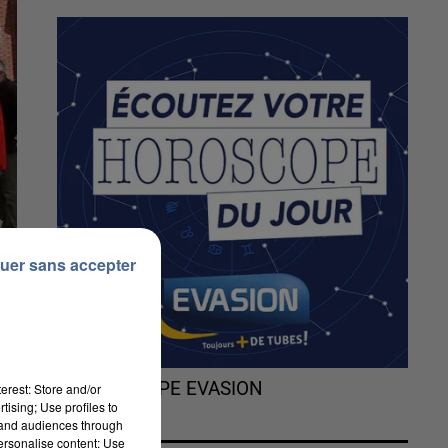
uer sans accepter
L'HOROSCOPE EVASION
erest: Store and/or
tising; Use profiles to
tand audiences through
personalise content; Use