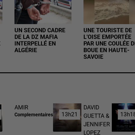
UN SECOND CADRE
UNE TOURISTE DE
DE LA DZ MAFIA
L’OISE EMPORTÉE
Z
INTERPELLÉ EN
PAR UNE COULÉE D
ALGÉRIE
BOUE EN HAUTE-
SAVOIE
AMIR
DAVID
13h21
13h21
13h1
13h1
Complementaires
GUETTA &
JENNIFER
LOPEZ