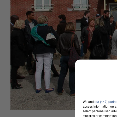
We and
our (447) partn
access information on a 
select personalised ad
statistics or combinatio