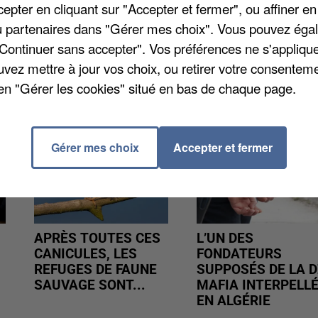
ion immédiate soit trouvée pour remplacer l'activité 
pter en cliquant sur "Accepter et fermer", ou affiner en
d'une solution d'abattage de proximité.
/ou partenaires dans "Gérer mes choix". Vous pouvez éga
"Continuer sans accepter". Vos préférences ne s'appliqu
uvez mettre à jour vos choix, ou retirer votre consenteme
en "Gérer les cookies" situé en bas de chaque page.
Gérer mes choix
Accepter et fermer
APRÈS TOUTES CES
L’UN DES
CANICULES, LES
FONDATEURS
REFUGES DE FAUNE
SUPPOSÉS DE LA D
SAUVAGE SONT...
MAFIA INTERPELL
EN ALGÉRIE