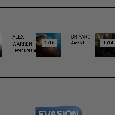
ALEX
DR YARO
0h16
0h16
0h14
0h14
Atchiki
WARREN
Fever Dream