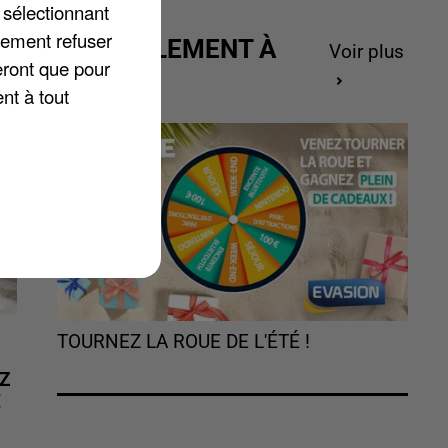
de
 sélectionnant
lement refuser
ACTUELLEMENT À
Voir plus
eront que pour
GAGNER
nt à tout
TOURNEZ LA ROUE DE L'ÉTÉ !
Z
É