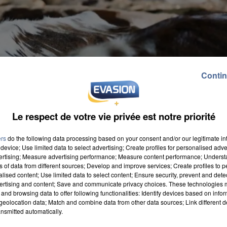
Contin
Le respect de votre vie privée est notre priorité
ers
do the following data processing based on your consent and/or our legitimate int
device; Use limited data to select advertising; Create profiles for personalised adver
vertising; Measure advertising performance; Measure content performance; Unders
ns of data from different sources; Develop and improve services; Create profiles to 
alised content; Use limited data to select content; Ensure security, prevent and detect
ertising and content; Save and communicate privacy choices. These technologies
and browsing data to offer following functionalities: Identify devices based on infor
eolocation data; Match and combine data from other data sources; Link different de
ns le dossier sur la fermeture de l'abattoir de
nsmitted automatically.
a Fédération départementale de la Somme des