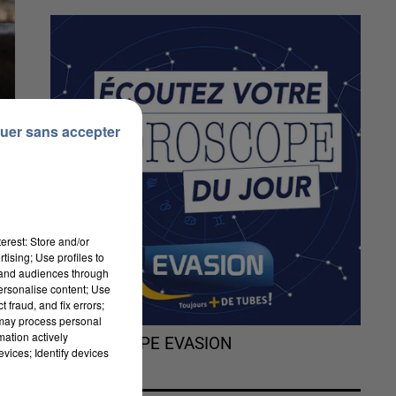
uer sans accepter
erest: Store and/or
tising; Use profiles to
tand audiences through
personalise content; Use
 fraud, and fix errors;
 may process personal
mation actively
L'HOROSCOPE EVASION
vices; Identify devices