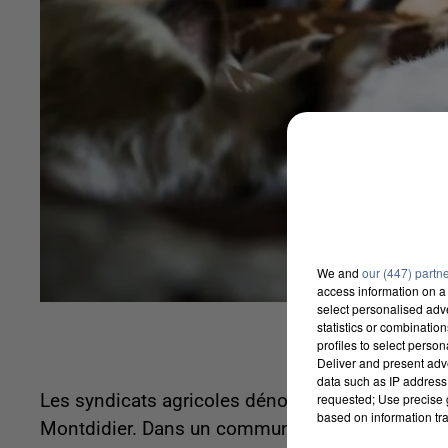
We and
our (447) partn
access information on a 
select personalised ad
statistics or combinatio
profiles to select person
Deliver and present adv
data such as IP address 
requested; Use precise g
Les syndicats agricoles dénoncent un coup dur da
based on information tra
Montdidier. Dans un communiqué publié hier, l