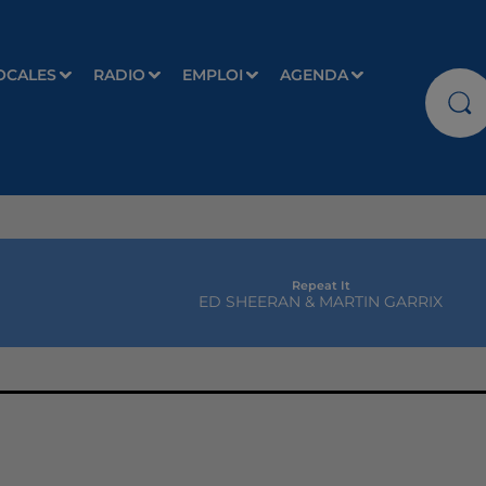
OCALES
RADIO
EMPLOI
AGENDA
Repeat It
ED SHEERAN & MARTIN GARRIX