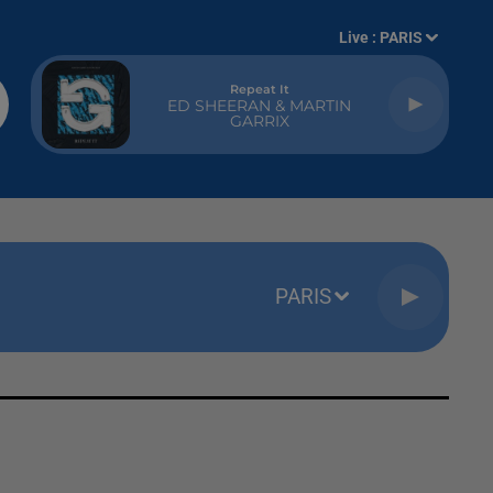
Live :
PARIS
Repeat It
ED SHEERAN & MARTIN
GARRIX
PARIS