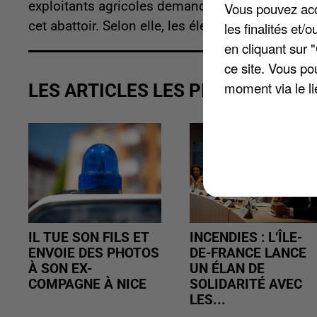
exploitants agricoles demande à ce qu'une solut
Vous pouvez acce
cet abattoir. Selon elle, les éleveurs ont besoin 
les finalités et
en cliquant sur 
ce site. Vous po
moment via le li
LES ARTICLES LES PLUS VUS
IL TUE SON FILS ET
INCENDIES : L’ÎLE-
ENVOIE DES PHOTOS
DE-FRANCE LANCE
À SON EX-
UN ÉLAN DE
COMPAGNE À NICE
SOLIDARITÉ AVEC
LES...