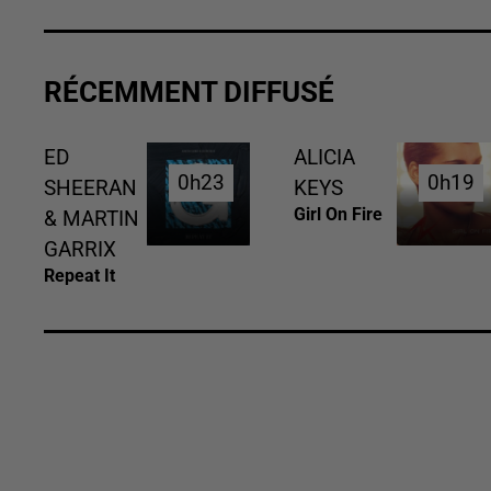
RÉCEMMENT DIFFUSÉ
ED
ALICIA
0h23
0h23
0h19
0h19
SHEERAN
KEYS
Girl On Fire
& MARTIN
GARRIX
Repeat It