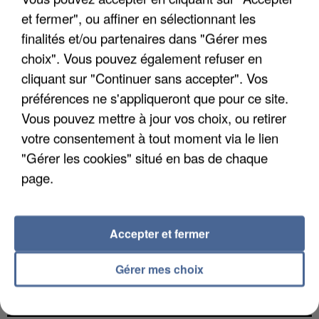
et fermer", ou affiner en sélectionnant les
L’UN DES FONDATEURS SUPPOSÉS DE LA DZ
finalités et/ou partenaires dans "Gérer mes
MAFIA INTERPELLÉ EN ALGÉRIE
choix". Vous pouvez également refuser en
cliquant sur "Continuer sans accepter". Vos
préférences ne s'appliqueront que pour ce site.
RÉCEMMENT DIFFUSÉ
Vous pouvez mettre à jour vos choix, ou retirer
votre consentement à tout moment via le lien
"Gérer les cookies" situé en bas de chaque
TAYLOR
TOM
page.
1h18
1h18
1h15
1h15
SWIFT
WALKER
The Fate Of
Leave A Light On
Ophelia
SHAKIRA
ESMÉE
Accepter et fermer
1h11
1h11
1h08
1h08
Dai Dai
Insomnie
Gérer mes choix