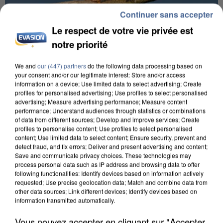
Continuer sans accepter
Le respect de votre vie privée est
notre priorité
APRÈS TOUTES CES CANICULES, LES REFUGES
DE FAUNE SAUVAGE SONT...
We and
our (447) partners
do the following data processing based on
your consent and/or our legitimate interest: Store and/or access
information on a device; Use limited data to select advertising; Create
profiles for personalised advertising; Use profiles to select personalised
advertising; Measure advertising performance; Measure content
performance; Understand audiences through statistics or combinations
of data from different sources; Develop and improve services; Create
profiles to personalise content; Use profiles to select personalised
content; Use limited data to select content; Ensure security, prevent and
detect fraud, and fix errors; Deliver and present advertising and content;
Save and communicate privacy choices. These technologies may
process personal data such as IP address and browsing data to offer
following functionalities: Identify devices based on information actively
requested; Use precise geolocation data; Match and combine data from
other data sources; Link different devices; Identify devices based on
information transmitted automatically.
Vous pouvez accepter en cliquant sur "Accepter