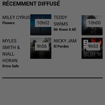
RÉCEMMENT DIFFUSÉ
MILEY CYRUS
TEDDY
10h02
10h02
10h00
10h00
Flowers
SWIMS
Mr Know It All
MYLES
NICKY JAM
9h56
9h56
9h53
9h53
El Perdon
SMITH &
NIALL
HORAN
Drive Safe