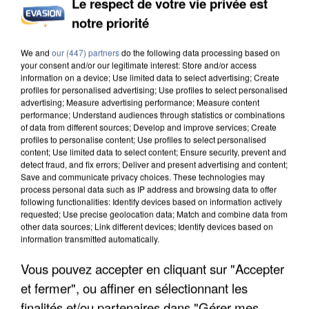
Le respect de votre vie privée est
APRÈS TOUTES CES CANICULES, LES REFUGES
notre priorité
DE FAUNE SAUVAGE SONT...
We and
our (447) partners
do the following data processing based on
your consent and/or our legitimate interest: Store and/or access
information on a device; Use limited data to select advertising; Create
profiles for personalised advertising; Use profiles to select personalised
advertising; Measure advertising performance; Measure content
performance; Understand audiences through statistics or combinations
of data from different sources; Develop and improve services; Create
profiles to personalise content; Use profiles to select personalised
content; Use limited data to select content; Ensure security, prevent and
detect fraud, and fix errors; Deliver and present advertising and content;
Save and communicate privacy choices. These technologies may
process personal data such as IP address and browsing data to offer
following functionalities: Identify devices based on information actively
requested; Use precise geolocation data; Match and combine data from
other data sources; Link different devices; Identify devices based on
information transmitted automatically.
Vous pouvez accepter en cliquant sur "Accepter
L’UN DES FONDATEURS SUPPOSÉS DE LA DZ
et fermer", ou affiner en sélectionnant les
MAFIA INTERPELLÉ EN ALGÉRIE
finalités et/ou partenaires dans "Gérer mes