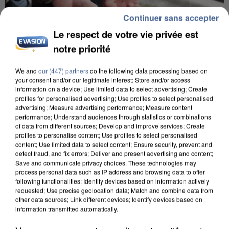
Continuer sans accepter
Le respect de votre vie privée est
notre priorité
L’UN DES FONDATEURS SUPPOSÉS DE LA DZ
We and
our (447) partners
do the following data processing based on
your consent and/or our legitimate interest: Store and/or access
MAFIA INTERPELLÉ EN ALGÉRIE
information on a device; Use limited data to select advertising; Create
profiles for personalised advertising; Use profiles to select personalised
advertising; Measure advertising performance; Measure content
performance; Understand audiences through statistics or combinations
of data from different sources; Develop and improve services; Create
profiles to personalise content; Use profiles to select personalised
content; Use limited data to select content; Ensure security, prevent and
detect fraud, and fix errors; Deliver and present advertising and content;
Save and communicate privacy choices. These technologies may
process personal data such as IP address and browsing data to offer
following functionalities: Identify devices based on information actively
requested; Use precise geolocation data; Match and combine data from
other data sources; Link different devices; Identify devices based on
information transmitted automatically.