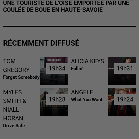
UNE TOURISTE DE L’OISE EMPORTÉE PAR UNE
COULÉE DE BOUE EN HAUTE-SAVOIE
RÉCEMMENT DIFFUSÉ
TOM
ALICIA KEYS
19h34
19h34
19h31
19h31
Fallin'
GREGORY
Forget Somebody
MYLES
ANGELE
19h28
19h28
19h24
19h24
What You Want
SMITH &
NIALL
HORAN
Drive Safe