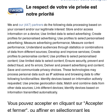
Le respect de votre vie privée est
notre priorité
INCENDIES : L’ÎLE-DE-FRANCE LANCE UN ÉLAN
We and
our (447) partners
do the following data processing based on
DE SOLIDARITÉ AVEC LES...
your consent and/or our legitimate interest: Store and/or access
information on a device; Use limited data to select advertising; Create
profiles for personalised advertising; Use profiles to select personalised
advertising; Measure advertising performance; Measure content
performance; Understand audiences through statistics or combinations
of data from different sources; Develop and improve services; Create
profiles to personalise content; Use profiles to select personalised
content; Use limited data to select content; Ensure security, prevent and
detect fraud, and fix errors; Deliver and present advertising and content;
Save and communicate privacy choices. These technologies may
process personal data such as IP address and browsing data to offer
following functionalities: Identify devices based on information actively
requested; Use precise geolocation data; Match and combine data from
other data sources; Link different devices; Identify devices based on
information transmitted automatically.
Vous pouvez accepter en cliquant sur "Accepter
et fermer", ou affiner en sélectionnant les