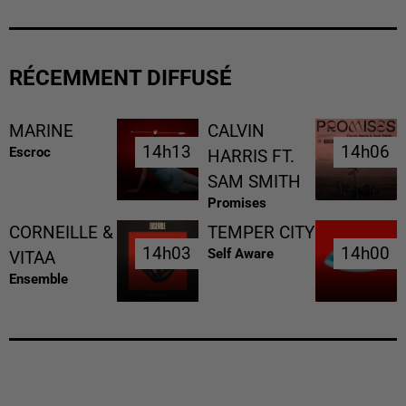
RÉCEMMENT DIFFUSÉ
MARINE
CALVIN
14h13
14h13
14h06
14h06
Escroc
HARRIS FT.
SAM SMITH
Promises
CORNEILLE &
TEMPER CITY
14h03
14h03
14h00
14h00
Self Aware
VITAA
Ensemble