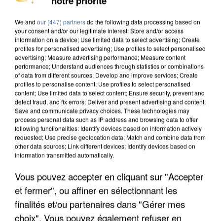
notre priorité
We and
our (447) partners
do the following data processing based on
your consent and/or our legitimate interest: Store and/or access
information on a device; Use limited data to select advertising; Create
profiles for personalised advertising; Use profiles to select personalised
advertising; Measure advertising performance; Measure content
performance; Understand audiences through statistics or combinations
of data from different sources; Develop and improve services; Create
profiles to personalise content; Use profiles to select personalised
content; Use limited data to select content; Ensure security, prevent and
detect fraud, and fix errors; Deliver and present advertising and content;
Save and communicate privacy choices. These technologies may
process personal data such as IP address and browsing data to offer
following functionalities: Identify devices based on information actively
requested; Use precise geolocation data; Match and combine data from
other data sources; Link different devices; Identify devices based on
information transmitted automatically.
Vous pouvez accepter en cliquant sur "Accepter
APRÈS TOUTES CES CANICULES, LES REFUGES
et fermer", ou affiner en sélectionnant les
DE FAUNE SAUVAGE SONT...
finalités et/ou partenaires dans "Gérer mes
choix". Vous pouvez également refuser en