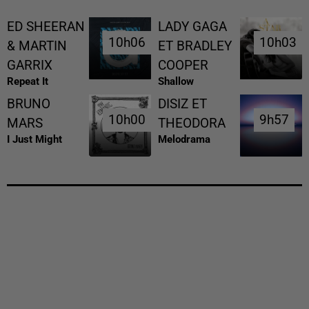
ED SHEERAN
LADY GAGA
10h06
10h06
10h03
10h03
& MARTIN
ET BRADLEY
GARRIX
COOPER
Repeat It
Shallow
BRUNO
DISIZ ET
10h00
10h00
9h57
9h57
MARS
THEODORA
I Just Might
Melodrama