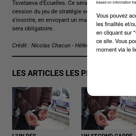
based on information tra
Tsvetaeva d'Ecuelles. Ce sera précisément le m
cession du jeu de stratégie sera adaptée pour les
Vous pouvez acce
s'inscrire, en envoyant un mail à l'adresse
media
les finalités et
sera obligatoire.
en cliquant sur 
ce site. Vous po
Crédit : Nicolas Chacun - Hélène Virat
moment via le li
LES ARTICLES LES PLUS VUS