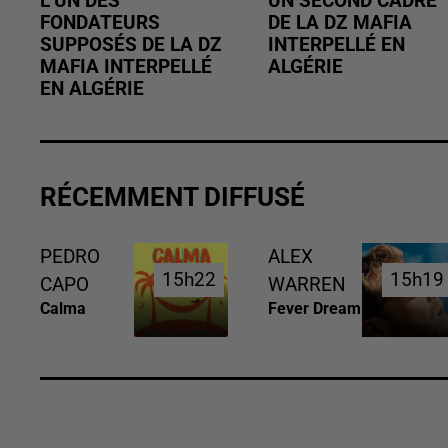
L’UN DES
UN SECOND CADRE
FONDATEURS
DE LA DZ MAFIA
SUPPOSÉS DE LA DZ
INTERPELLÉ EN
MAFIA INTERPELLÉ
ALGÉRIE
EN ALGÉRIE
RÉCEMMENT DIFFUSÉ
PEDRO
ALEX
15h22
15h22
15h19
15h19
CAPO
WARREN
Calma
Fever Dream