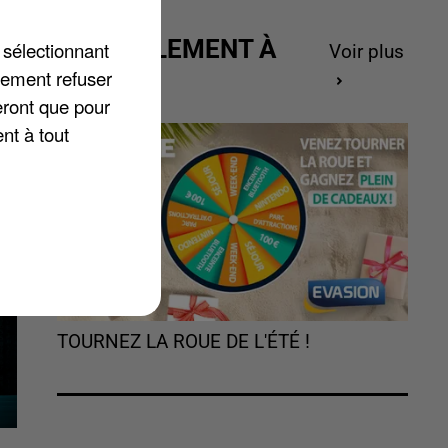
ACTUELLEMENT À
 sélectionnant
Voir plus
GAGNER
lement refuser
eront que pour
nt à tout
TOURNEZ LA ROUE DE L'ÉTÉ !