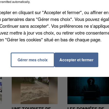
nsmitted automatically.
ercredi 1er décembre 2021 de 16h à 17h30. Cette
 débutants et amateurs à partir de 7 ans. Il faut
pter en cliquant sur "Accepter et fermer", ou affiner en
theques@moretloingetorvanne.fr
. Le pass sanitaire
/ou partenaires dans "Gérer mes choix". Vous pouvez éga
"Continuer sans accepter". Vos préférences ne s'appliqu
uvez mettre à jour vos choix, ou retirer votre consenteme
en "Gérer les cookies" situé en bas de chaque page.
Gérer mes choix
Accepter et fermer