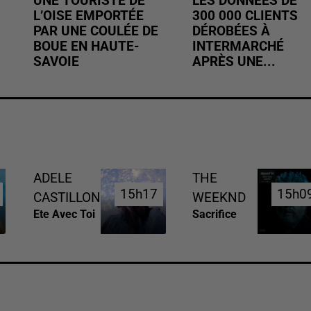
UNE TOURISTE DE
LES DONNÉES DE
L’OISE EMPORTÉE
300 000 CLIENTS
PAR UNE COULÉE DE
DÉROBÉES À
BOUE EN HAUTE-
INTERMARCHÉ
SAVOIE
APRÈS UNE...
ADELE
THE
15h17
15h17
15h0
15h0
CASTILLON
WEEKND
Ete Avec Toi
Sacrifice