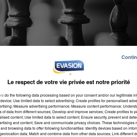
Contin
Le respect de votre vie privée est notre priorité
ers
do the following data processing based on your consent and/or our legitimate int
device; Use limited data to select advertising; Create profiles for personalised adver
vertising; Measure advertising performance; Measure content performance; Unders
ns of data from different sources; Develop and improve services; Create profiles to 
alised content; Use limited data to select content; Ensure security, prevent and detect
ertising and content; Save and communicate privacy choices. These technologies
and browsing data to offer following functionalities: Identify devices based on infor
 prochaine, au sein de la médiathèque Marina
eolocation data; Match and combine data from other data sources; Link different de