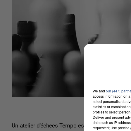
We and
our (447) partn
access information on a 
select personalised ad
statistics or combinatio
profiles to select person
Deliver and present adv
data such as IP address 
Un atelier d'échecs Tempo est prévu la semaine
requested; Use precise g