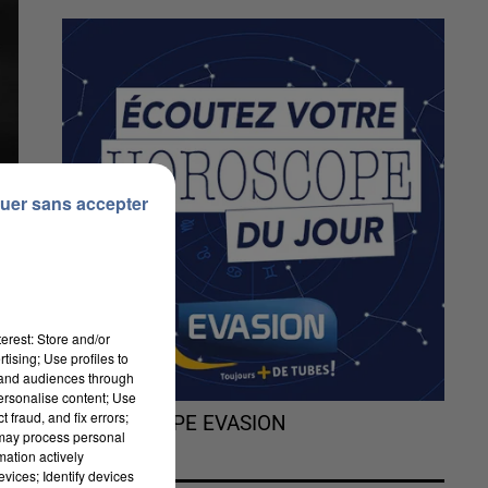
uer sans accepter
erest: Store and/or
tising; Use profiles to
tand audiences through
personalise content; Use
 fraud, and fix errors;
L'HOROSCOPE EVASION
 may process personal
mation actively
vices; Identify devices