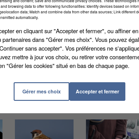
ertising and content; Save and communicate privacy choices. These technologies
 écarts sociaux, non seulement entre les
and browsing data to offer following functionalities: Identify devices based on infor
eolocation data; Match and combine data from other data sources; Link different de
s ce chiffre est proche de 1, plus les écarts constat
nsmitted automatically.
t assez proche de la moyenne.
pter en cliquant sur "Accepter et fermer", ou affiner en
 meilleurs mixités sociales et les Hauts-de-Seine, un
/ou partenaires dans "Gérer mes choix". Vous pouvez éga
es données, se base sur la profession et catégorie
"Continuer sans accepter". Vos préférences ne s'appliqu
 peuvent être classés en quatre catégories :
très
uvez mettre à jour vos choix, ou retirer votre consenteme
s.
en "Gérer les cookies" situé en bas de chaque page.
Gérer mes choix
Accepter et fermer