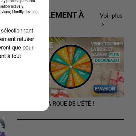
 may process personal
mation actively
vices; Identify devices
és
ACTUELLEMENT À
Voir plus
GAGNER
 sélectionnant
e
lement refuser
eront que pour
nt à tout
TOURNEZ LA ROUE DE L'ÉTÉ !