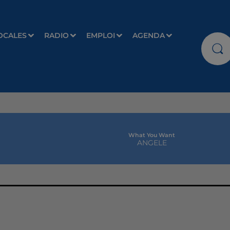
OCALES
RADIO
EMPLOI
AGENDA
What You Want
ANGELE