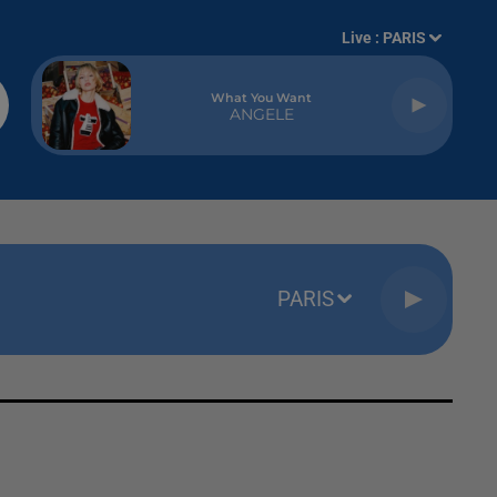
Live :
PARIS
What You Want
ANGELE
PARIS