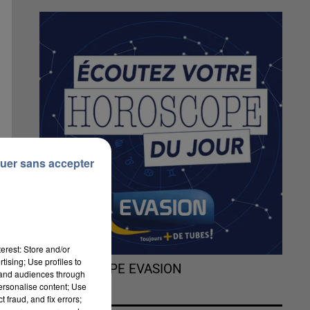
uer sans accepter
erest: Store and/or
tising; Use profiles to
L'HOROSCOPE EVASION
tand audiences through
personalise content; Use
 fraud, and fix errors;
e