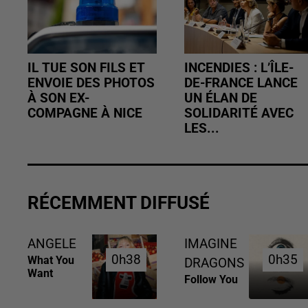
IL TUE SON FILS ET
INCENDIES : L’ÎLE-
ENVOIE DES PHOTOS
DE-FRANCE LANCE
À SON EX-
UN ÉLAN DE
COMPAGNE À NICE
SOLIDARITÉ AVEC
LES...
RÉCEMMENT DIFFUSÉ
ANGELE
IMAGINE
0h38
0h38
0h35
0h35
What You
DRAGONS
Want
Follow You