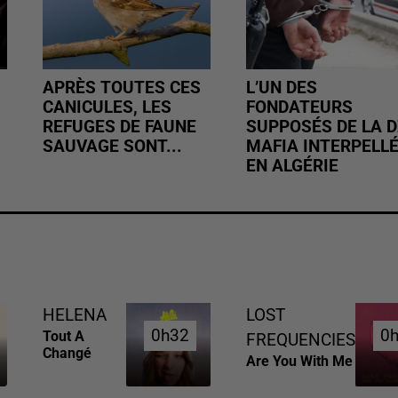
APRÈS TOUTES CES
L’UN DES
CANICULES, LES
FONDATEURS
REFUGES DE FAUNE
SUPPOSÉS DE LA D
SAUVAGE SONT...
MAFIA INTERPELL
EN ALGÉRIE
HELENA
LOST
0h32
0h32
0
0
Tout A
FREQUENCIES
Changé
Are You With Me