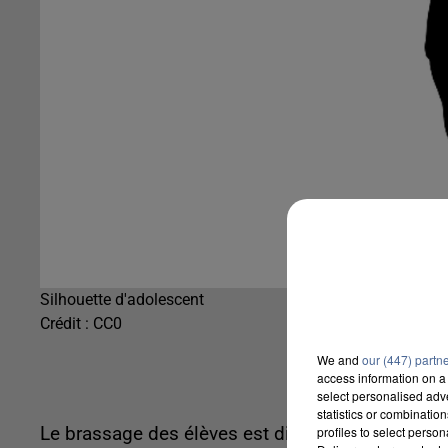
Silhouette d'adolescent
Crédit :
CC0
We and
our (447) partn
access information on a 
select personalised ad
statistics or combinatio
profiles to select person
Le brassage des élèves est différent entre les d