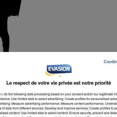
Contin
Le respect de votre vie privée est notre priorité
ers
do the following data processing based on your consent and/or our legitimate int
device; Use limited data to select advertising; Create profiles for personalised adver
vertising; Measure advertising performance; Measure content performance; Unders
ns of data from different sources; Develop and improve services; Create profiles to 
alised content; Use limited data to select content; Ensure security, prevent and detect
épartements. Le ministère de l'Education se sert de c