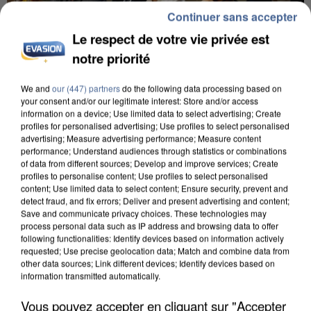
Continuer sans accepter
Le respect de votre vie privée est
notre priorité
We and
our (447) partners
do the following data processing based on
your consent and/or our legitimate interest: Store and/or access
INCENDIES : L’ÎLE-DE-FRANCE LANCE UN ÉLAN
information on a device; Use limited data to select advertising; Create
DE SOLIDARITÉ AVEC LES...
profiles for personalised advertising; Use profiles to select personalised
advertising; Measure advertising performance; Measure content
performance; Understand audiences through statistics or combinations
of data from different sources; Develop and improve services; Create
profiles to personalise content; Use profiles to select personalised
content; Use limited data to select content; Ensure security, prevent and
detect fraud, and fix errors; Deliver and present advertising and content;
Save and communicate privacy choices. These technologies may
process personal data such as IP address and browsing data to offer
following functionalities: Identify devices based on information actively
requested; Use precise geolocation data; Match and combine data from
other data sources; Link different devices; Identify devices based on
information transmitted automatically.
Vous pouvez accepter en cliquant sur "Accepter