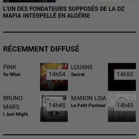
L’UN DES FONDATEURS SUPPOSÉS DE LA DZ
MAFIA INTERPELLÉ EN ALGÉRIE
RÉCEMMENT DIFFUSÉ
PINK
LOUANE
14h54
14h54
14h50
14h50
So What
Secret
BRUNO
MANON LISA
14h48
14h48
14h45
14h45
Le Petit Pecheur
MARS
I Just Might