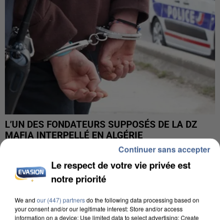
L’UN DES FONDATEURS SUPPOSÉS DE LA DZ
MAFIA INTERPELLÉ EN ALGÉRIE
Continuer sans accepter
Le respect de votre vie privée est
notre priorité
We and
our (447) partners
do the following data processing based on
your consent and/or our legitimate interest: Store and/or access
information on a device; Use limited data to select advertising; Create