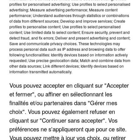
profiles for personalised advertising; Use profiles to select personalised
advertising; Measure advertising performance; Measure content
performance; Understand audiences through statistics or combinations
of data from different sources; Develop and improve services; Create
profiles to personalise content; Use profiles to select personalised
content; Use limited data to select content; Ensure security, prevent and
detect fraud, and fix errors; Deliver and present advertising and content;
Save and communicate privacy choices. These technologies may
process personal data such as IP address and browsing data to offer
following functionalities: Identify devices based on information actively
UN SECOND CADRE DE LA DZ MAFIA
requested; Use precise geolocation data; Match and combine data from
INTERPELLÉ EN ALGÉRIE
other data sources; Link different devices; Identify devices based on
information transmitted automatically.
Vous pouvez accepter en cliquant sur "Accepter
et fermer", ou affiner en sélectionnant les
finalités et/ou partenaires dans "Gérer mes
choix". Vous pouvez également refuser en
cliquant sur "Continuer sans accepter". Vos
préférences ne s'appliqueront que pour ce site.
Vous pouvez mettre à jour vos choix, ou retirer