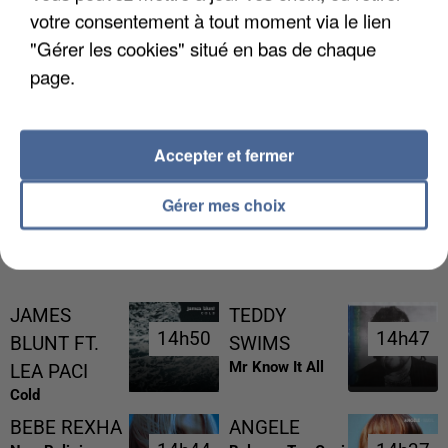
votre consentement à tout moment via le lien
"Gérer les cookies" situé en bas de chaque
page.
UNE TOURISTE DE L’OISE EMPORTÉE PAR UNE
COULÉE DE BOUE EN HAUTE-SAVOIE
Accepter et fermer
Gérer mes choix
RÉCEMMENT DIFFUSÉ
JAMES
TEDDY
14h50
14h50
14h47
14h47
BLUNT FT.
SWIMS
Mr Know It All
LEA PACI
Cold
BEBE REXHA
ANGELE