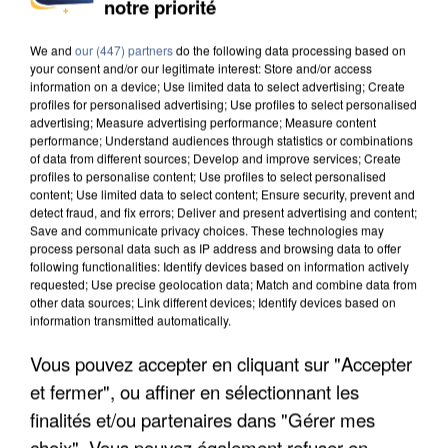
notre priorité
DE SOLIDARITÉ AVEC LES...
We and
our (447) partners
do the following data processing based on
your consent and/or our legitimate interest: Store and/or access
information on a device; Use limited data to select advertising; Create
profiles for personalised advertising; Use profiles to select personalised
advertising; Measure advertising performance; Measure content
performance; Understand audiences through statistics or combinations
of data from different sources; Develop and improve services; Create
profiles to personalise content; Use profiles to select personalised
content; Use limited data to select content; Ensure security, prevent and
detect fraud, and fix errors; Deliver and present advertising and content;
Save and communicate privacy choices. These technologies may
process personal data such as IP address and browsing data to offer
following functionalities: Identify devices based on information actively
requested; Use precise geolocation data; Match and combine data from
other data sources; Link different devices; Identify devices based on
information transmitted automatically.
Vous pouvez accepter en cliquant sur "Accepter
APRÈS TOUTES CES CANICULES, LES REFUGES
et fermer", ou affiner en sélectionnant les
DE FAUNE SAUVAGE SONT...
finalités et/ou partenaires dans "Gérer mes
choix". Vous pouvez également refuser en