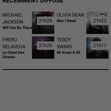
RÉCEMMENT DIFFUSÉ
MICHAEL
OLIVIA DEAN
21h26
21h26
21h23
21h23
Man I Need
JACKSON
Will You Be There
FRERO
TEDDY
21h20
21h20
21h17
21h17
DELAVEGA
SWIMS
Le Chant Des
Mr Know It All
Sirenes