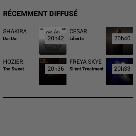
RÉCEMMENT DIFFUSÉ
SHAKIRA
CESAR
20h42
20h42
20h40
20h40
Dai Dai
Liberta
HOZIER
FREYA SKYE
20h36
20h36
20h33
20h33
Too Sweet
Silent Treatment