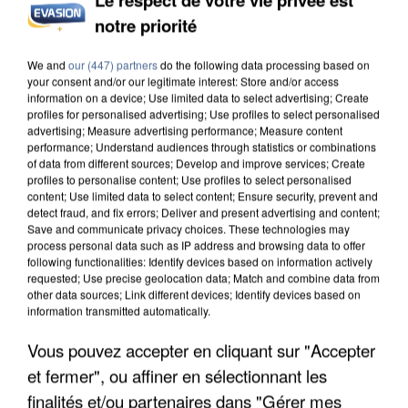
notre priorité
INCENDIES : L’ÎLE-DE-FRANCE LANCE UN ÉLAN
DE SOLIDARITÉ AVEC LES...
We and
our (447) partners
do the following data processing based on
your consent and/or our legitimate interest: Store and/or access
information on a device; Use limited data to select advertising; Create
profiles for personalised advertising; Use profiles to select personalised
advertising; Measure advertising performance; Measure content
performance; Understand audiences through statistics or combinations
of data from different sources; Develop and improve services; Create
profiles to personalise content; Use profiles to select personalised
content; Use limited data to select content; Ensure security, prevent and
detect fraud, and fix errors; Deliver and present advertising and content;
Save and communicate privacy choices. These technologies may
process personal data such as IP address and browsing data to offer
following functionalities: Identify devices based on information actively
requested; Use precise geolocation data; Match and combine data from
other data sources; Link different devices; Identify devices based on
information transmitted automatically.
Vous pouvez accepter en cliquant sur "Accepter
et fermer", ou affiner en sélectionnant les
APRÈS TOUTES CES CANICULES, LES REFUGES
finalités et/ou partenaires dans "Gérer mes