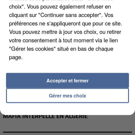
DE FAUNE SAUVAGE SONT...
choix". Vous pouvez également refuser en
cliquant sur "Continuer sans accepter". Vos
préférences ne s'appliqueront que pour ce site.
Vous pouvez mettre à jour vos choix, ou retirer
votre consentement à tout moment via le lien
"Gérer les cookies" situé en bas de chaque
page.
Accepter et fermer
Gérer mes choix
L’UN DES FONDATEURS SUPPOSÉS DE LA DZ
MAFIA INTERPELLÉ EN ALGÉRIE