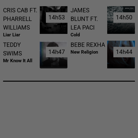
CRIS CAB FT.
JAMES
14h53
14h53
14h50
14h50
PHARRELL
BLUNT FT.
WILLIAMS
LEA PACI
Liar Liar
Cold
TEDDY
BEBE REXHA
14h47
14h47
14h44
14h44
New Religion
SWIMS
Mr Know It All