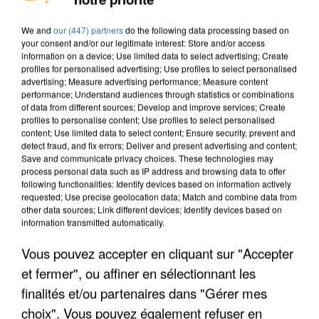
We and
our (447) partners
do the following data processing based on
your consent and/or our legitimate interest: Store and/or access
information on a device; Use limited data to select advertising; Create
profiles for personalised advertising; Use profiles to select personalised
advertising; Measure advertising performance; Measure content
performance; Understand audiences through statistics or combinations
of data from different sources; Develop and improve services; Create
profiles to personalise content; Use profiles to select personalised
content; Use limited data to select content; Ensure security, prevent and
detect fraud, and fix errors; Deliver and present advertising and content;
Save and communicate privacy choices. These technologies may
process personal data such as IP address and browsing data to offer
following functionalities: Identify devices based on information actively
requested; Use precise geolocation data; Match and combine data from
other data sources; Link different devices; Identify devices based on
information transmitted automatically.
Vous pouvez accepter en cliquant sur "Accepter
UN SECOND CADRE DE LA DZ MAFIA
INTERPELLÉ EN ALGÉRIE
et fermer", ou affiner en sélectionnant les
finalités et/ou partenaires dans "Gérer mes
choix". Vous pouvez également refuser en