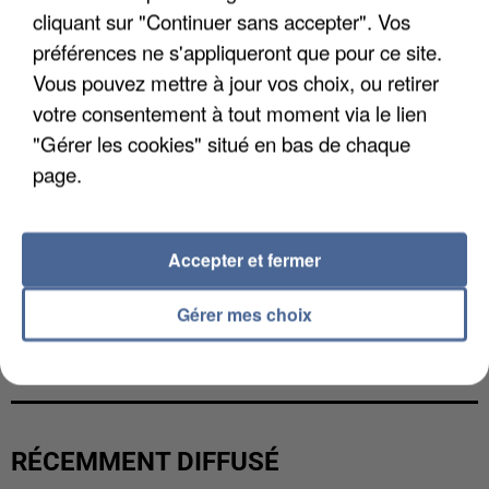
cliquant sur "Continuer sans accepter". Vos
préférences ne s'appliqueront que pour ce site.
Vous pouvez mettre à jour vos choix, ou retirer
votre consentement à tout moment via le lien
"Gérer les cookies" situé en bas de chaque
page.
Accepter et fermer
Gérer mes choix
UNE TOURISTE DE L’OISE EMPORTÉE PAR UNE
COULÉE DE BOUE EN HAUTE-SAVOIE
RÉCEMMENT DIFFUSÉ