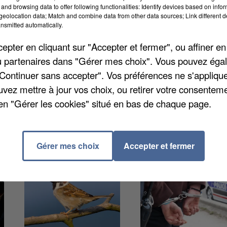
u début de semaine à Nemours, Saint-Pierre-lès-Nemou
and browsing data to offer following functionalities: Identify devices based on infor
eolocation data; Match and combine data from other data sources; Link different de
ées. Les équipes d'Enedis ont dû s'employer de longu
nsmitted automatically.
u vu du matériel fragilisé, une nouvelle intervention
pter en cliquant sur "Accepter et fermer", ou affiner en
es. La date et la durée d'intervention ne sont pas
/ou partenaires dans "Gérer mes choix". Vous pouvez éga
"Continuer sans accepter". Vos préférences ne s'appliqu
uvez mettre à jour vos choix, ou retirer votre consenteme
en "Gérer les cookies" situé en bas de chaque page.
Gérer mes choix
Accepter et fermer