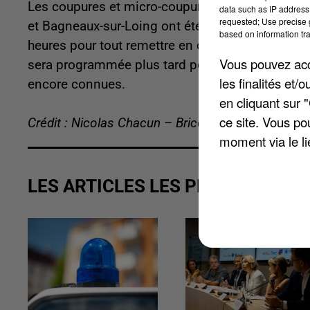
Les coupures et micro-coupures d'électricité d
data such as IP address 
requested; Use precise g
et Bagneaux-sur-Loing ont été totalement répar
based on information tra
heures pour tout remettre en ordre. Néanmoins, a
Vous pouvez acce
sera programmée plus tard pour changer ces pièc
les finalités et
encore connues.
en cliquant sur 
ce site. Vous po
Crédit : Nicolas Chacun – Brice Charrier
moment via le li
LES ARTICLES LES PLUS VUS