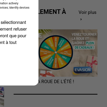
rs
mation actively
vices; Identify devices
es
ACTUELLEMENT À
Voir plus
GAGNER
 sélectionnant
lement refuser
eront que pour
nt à tout
TOURNEZ LA ROUE DE L'ÉTÉ !