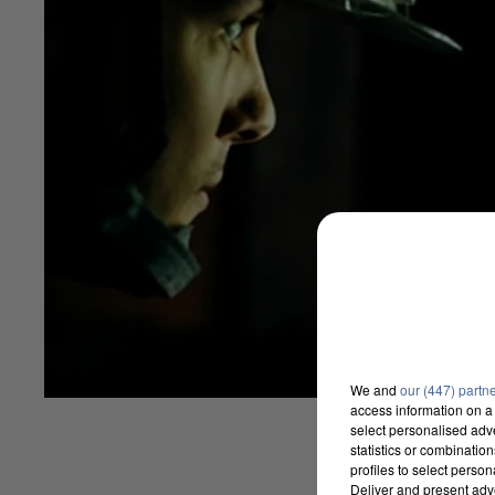
We and
our (447) partn
access information on a 
select personalised ad
statistics or combinatio
profiles to select person
Deliver and present adv