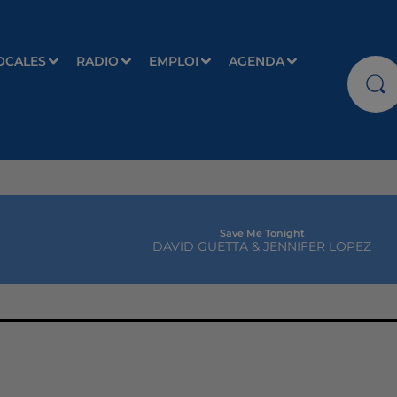
OCALES
RADIO
EMPLOI
AGENDA
Save Me Tonight
DAVID GUETTA & JENNIFER LOPEZ