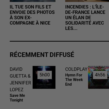
IL TUE SON FILS ET
INCENDIES : L’ÎLE-
ENVOIE DES PHOTOS
DE-FRANCE LANCE
À SON EX-
UN ÉLAN DE
COMPAGNE À NICE
SOLIDARITÉ AVEC
LES...
RÉCEMMENT DIFFUSÉ
DAVID
COLDPLAY
5h00
5h00
4h56
4h56
Hymn For
GUETTA &
The Week
JENNIFER
End
LOPEZ
Save Me
Tonight