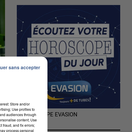
uer sans accepter
erest: Store and/or
tising; Use profiles to
L'HOROSCOPE EVASION
tand audiences through
personalise content; Use
 fraud, and fix errors;
 may process personal