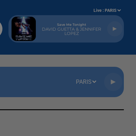
Live :
PARIS
Save Me Tonight
DAVID GUETTA & JENNIFER
LOPEZ
PARIS