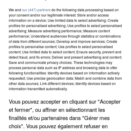
We and
our (447) partners
do the following data processing based on
your consent and/or our legitimate interest: Store and/or access
information on a device; Use limited data to select advertising; Create
profiles for personalised advertising; Use profiles to select personalised
advertising; Measure advertising performance; Measure content
performance; Understand audiences through statistics or combinations
of data from different sources; Develop and improve services; Create
profiles to personalise content; Use profiles to select personalised
content; Use limited data to select content; Ensure security, prevent and
detect fraud, and fix errors; Deliver and present advertising and content;
Save and communicate privacy choices. These technologies may
process personal data such as IP address and browsing data to offer
following functionalities: Identify devices based on information actively
requested; Use precise geolocation data; Match and combine data from
other data sources; Link different devices; Identify devices based on
information transmitted automatically.
Vous pouvez accepter en cliquant sur "Accepter
UNE TOURISTE DE L’OISE EMPORTÉE PAR UNE
et fermer", ou affiner en sélectionnant les
COULÉE DE BOUE EN HAUTE-SAVOIE
finalités et/ou partenaires dans "Gérer mes
choix". Vous pouvez également refuser en