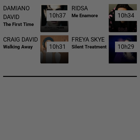
DAMIANO
RIDSA
10h37
10h37
10h34
10h34
Me Enamore
DAVID
The First Time
CRAIG DAVID
FREYA SKYE
10h31
10h31
10h29
10h29
Walking Away
Silent Treatment