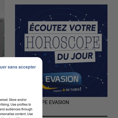
uer sans accepter
erest: Store and/or
L'HOROSCOPE EVASION
tising; Use profiles to
tand audiences through
personalise content; Use