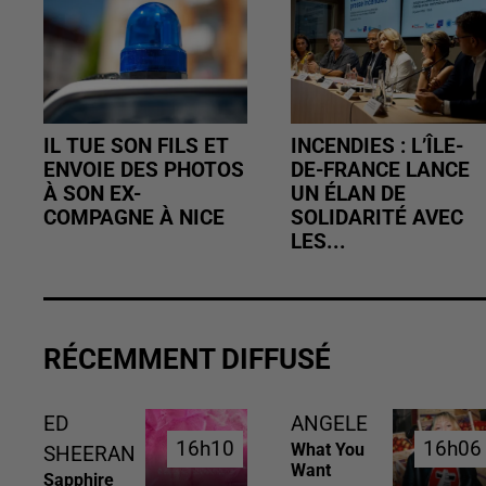
IL TUE SON FILS ET
INCENDIES : L’ÎLE-
ENVOIE DES PHOTOS
DE-FRANCE LANCE
À SON EX-
UN ÉLAN DE
COMPAGNE À NICE
SOLIDARITÉ AVEC
LES...
RÉCEMMENT DIFFUSÉ
ED
ANGELE
16h10
16h10
16h06
16h06
What You
SHEERAN
Want
Sapphire