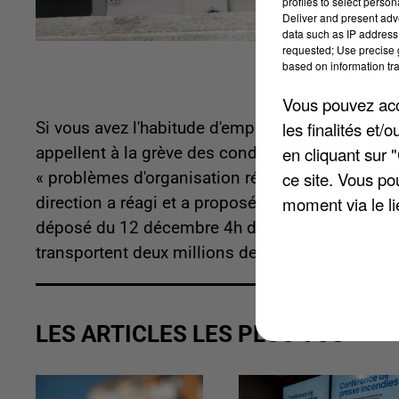
profiles to select person
Deliver and present adv
data such as IP address 
requested; Use precise g
based on information tra
Vous pouvez acce
les finalités et
Si vous avez l'habitude d'emprunter le RER A et o
en cliquant sur 
appellent à la grève des conducteurs mardi pro
ce site. Vous po
« problèmes d'organisation récurrents et des ten
moment via le li
direction a réagi et a proposé des compromis mai
déposé du 12 décembre 4h du matin jusqu'au 13
transportent deux millions de voyageurs chaque 
LES ARTICLES LES PLUS VUS