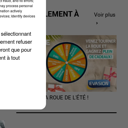
 fraud, and fix errors;
 may process personal
mation actively
ACTUELLEMENT À
Voir plus
vices; Identify devices
GAGNER
 sélectionnant
lement refuser
eront que pour
es
nt à tout
TOURNEZ LA ROUE DE L'ÉTÉ !