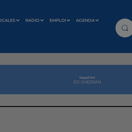
OCALES
RADIO
EMPLOI
AGENDA
Sapphire
ED SHEERAN