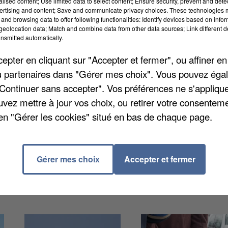
alised content; Use limited data to select content; Ensure security, prevent and detect
ertising and content; Save and communicate privacy choices. These technologies
and browsing data to offer following functionalities: Identify devices based on infor
eolocation data; Match and combine data from other data sources; Link different de
nsmitted automatically.
pter en cliquant sur "Accepter et fermer", ou affiner en
/ou partenaires dans "Gérer mes choix". Vous pouvez éga
u le RER B va falloir vous organiser. Les syndicats
"Continuer sans accepter". Vos préférences ne s'appliqu
chain. Les délégués du personnel pointent du doigt d
uvez mettre à jour vos choix, ou retirer votre consenteme
sions au sein l'entreprise », selon
Le Parisien
. La
en "Gérer les cookies" situé en bas de chaque page.
s cela n'a pas suffi. Le préavis de grève a bien été
 décembre 7h. A noté que les lignes A et B
jour.
Gérer mes choix
Accepter et fermer