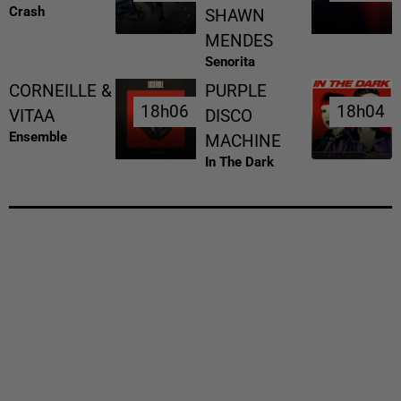
Crash
SHAWN
MENDES
Senorita
CORNEILLE &
PURPLE
18h06
18h06
18h04
18h04
VITAA
DISCO
Ensemble
MACHINE
In The Dark