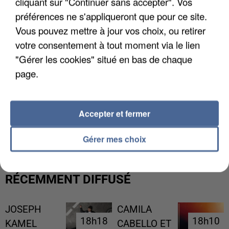
cliquant sur "Continuer sans accepter". Vos
préférences ne s'appliqueront que pour ce site.
Vous pouvez mettre à jour vos choix, ou retirer
votre consentement à tout moment via le lien
"Gérer les cookies" situé en bas de chaque
page.
Accepter et fermer
L’UN DES FONDATEURS SUPPOSÉS DE LA DZ
MAFIA INTERPELLÉ EN ALGÉRIE
Gérer mes choix
RÉCEMMENT DIFFUSÉ
JOSEPH
CAMILA
18h18
18h18
18h10
18h10
KAMEL
CABELLO ET