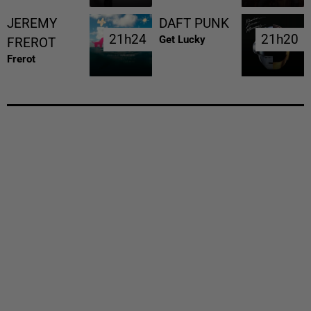
JEREMY
DAFT PUNK
21h24
21h24
21h20
21h20
Get Lucky
FREROT
Frerot