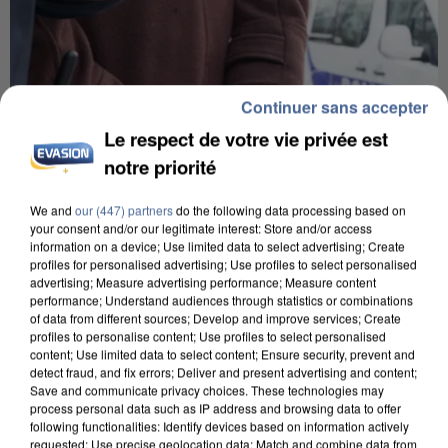
Continuer sans accepter
Le respect de votre vie privée est
notre priorité
We and
our (447) partners
do the following data processing based on
your consent and/or our legitimate interest: Store and/or access
information on a device; Use limited data to select advertising; Create
profiles for personalised advertising; Use profiles to select personalised
advertising; Measure advertising performance; Measure content
performance; Understand audiences through statistics or combinations
L’UN DES FONDATEURS SUPPOSÉS DE LA DZ
of data from different sources; Develop and improve services; Create
profiles to personalise content; Use profiles to select personalised
MAFIA INTERPELLÉ EN ALGÉRIE
content; Use limited data to select content; Ensure security, prevent and
detect fraud, and fix errors; Deliver and present advertising and content;
Save and communicate privacy choices. These technologies may
process personal data such as IP address and browsing data to offer
following functionalities: Identify devices based on information actively
requested; Use precise geolocation data; Match and combine data from