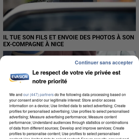
IL TUE SON FILS ET ENVOIE DES PHOTOS À SON
EX-COMPAGNE À NICE
Continuer sans accepter
Le respect de votre vie privée est
notre priorité
We and
our (447) partners
do the following data processing based on
your consent and/or our legitimate interest: Store and/or access
information on a device; Use limited data to select advertising; Create
profiles for personalised advertising; Use profiles to select personalised
advertising; Measure advertising performance; Measure content
performance; Understand audiences through statistics or combinations
of data from different sources; Develop and improve services; Create
profiles to personalise content; Use profiles to select personalised
content; Use limited data to select content; Ensure security, prevent and