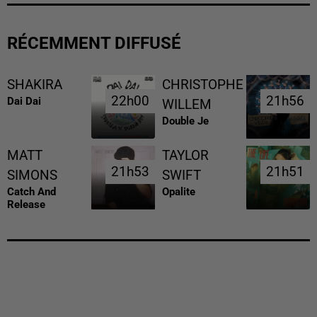
RÉCEMMENT DIFFUSÉ
SHAKIRA
CHRISTOPHE
22h00
22h00
21h56
21h56
Dai Dai
WILLEM
Double Je
MATT
TAYLOR
21h53
21h53
21h51
21h51
SIMONS
SWIFT
Catch And
Opalite
Release