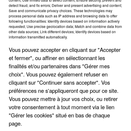
detect fraud, and fix errors; Deliver and present advertising and content;
Save and communicate privacy choices. These technologies may
process personal data such as IP address and browsing data to offer
L’UN DES FONDATEURS SUPPOSÉS DE LA DZ
following functionalities: Identify devices based on information actively
MAFIA INTERPELLÉ EN ALGÉRIE
requested; Use precise geolocation data; Match and combine data from
other data sources; Link different devices; Identify devices based on
information transmitted automatically.
Vous pouvez accepter en cliquant sur "Accepter
et fermer", ou affiner en sélectionnant les
finalités et/ou partenaires dans "Gérer mes
choix". Vous pouvez également refuser en
cliquant sur "Continuer sans accepter". Vos
préférences ne s'appliqueront que pour ce site.
Vous pouvez mettre à jour vos choix, ou retirer
votre consentement à tout moment via le lien
"Gérer les cookies" situé en bas de chaque
page.
UN SECOND CADRE DE LA DZ MAFIA