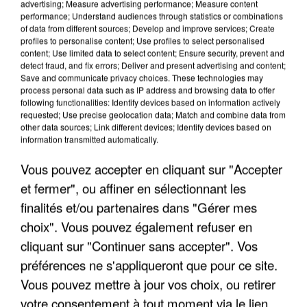
advertising; Measure advertising performance; Measure content
performance; Understand audiences through statistics or combinations
of data from different sources; Develop and improve services; Create
profiles to personalise content; Use profiles to select personalised
content; Use limited data to select content; Ensure security, prevent and
detect fraud, and fix errors; Deliver and present advertising and content;
Save and communicate privacy choices. These technologies may
process personal data such as IP address and browsing data to offer
APRÈS TOUTES CES CANICULES, LES REFUGES
following functionalities: Identify devices based on information actively
DE FAUNE SAUVAGE SONT...
requested; Use precise geolocation data; Match and combine data from
other data sources; Link different devices; Identify devices based on
information transmitted automatically.
Vous pouvez accepter en cliquant sur "Accepter
et fermer", ou affiner en sélectionnant les
finalités et/ou partenaires dans "Gérer mes
choix". Vous pouvez également refuser en
cliquant sur "Continuer sans accepter". Vos
préférences ne s'appliqueront que pour ce site.
Vous pouvez mettre à jour vos choix, ou retirer
votre consentement à tout moment via le lien